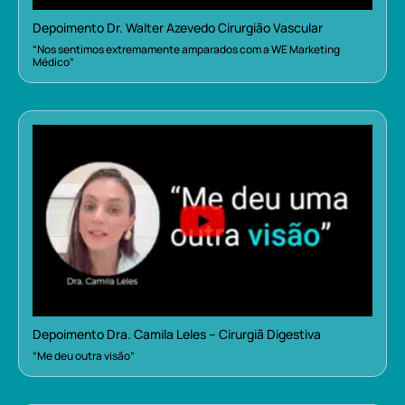
Depoimento Dr. Walter Azevedo Cirurgião Vascular
“Nos sentimos extremamente amparados com a WE Marketing
Médico”
Depoimento Dra. Camila Leles – Cirurgiã Digestiva
“Me deu outra visão”