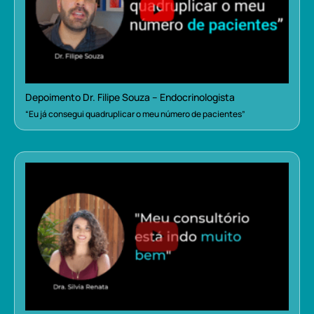
Depoimento Dr. Filipe Souza – Endocrinologista
“Eu já consegui quadruplicar o meu número de pacientes”