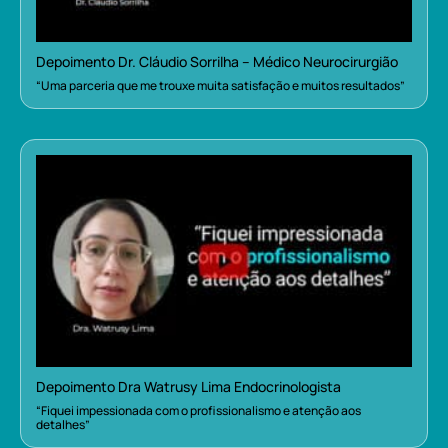
Depoimento Dr. Cláudio Sorrilha – Médico Neurocirurgião
“Uma parceria que me trouxe muita satisfação e muitos resultados”
Depoimento Dra Watrusy Lima Endocrinologista
“Fiquei impessionada com o profissionalismo e atenção aos
detalhes”