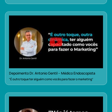
Depoimento Dr. Antonio Gentil – Médico Endoscopista
“É outro toque ter alguém como vocês para fazer o marketing”