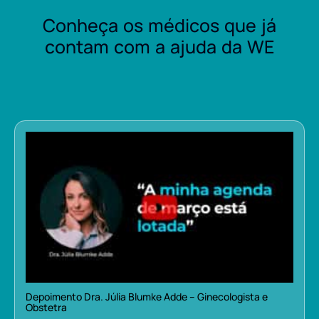
Conheça os médicos que já
contam com a ajuda da WE
Depoimento Dra. Júlia Blumke Adde – Ginecologista e
Obstetra