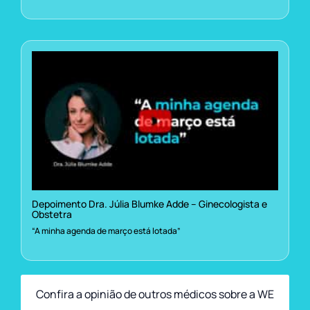
Depoimento Dra. Júlia Blumke Adde – Ginecologista e
Obstetra
“A minha agenda de março está lotada”
Confira a opinião de outros médicos sobre a WE