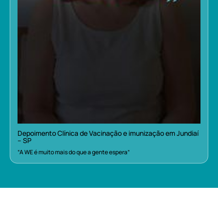
Depoimento Clínica de Vacinação e imunização em Jundiaí
– SP
“A WE é muito mais do que a gente espera”