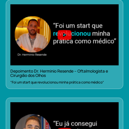
Depoimento Dr. Herminio Resende – Oftalmologista e
Cirurgião dos Olhos
“Foi um start que revolucionou minha prática como médico”