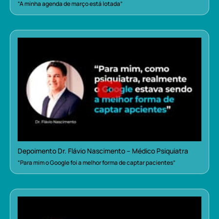
“A minha agenda de março está lotada”
Depoimento Dr. Flávio Nascimento – Médico Psiquiatra
“Para mim o Google foi a melhor forma de captar pacientes”