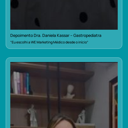
Depoimento Dra. Daniela Kassar – Gastropediatra
“Eu escolhi a WE Marketing Médico desde o início”