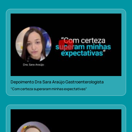
Depoimento Dra Sara Araújo Gastroenterologista
“Com certeza superaram minhas expectativas”