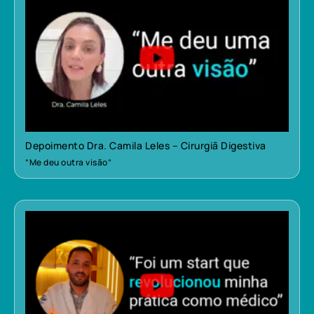
Depoimento Dra. Camila Leles – Cirurgiã Digestiva
“Me deu outra visão”