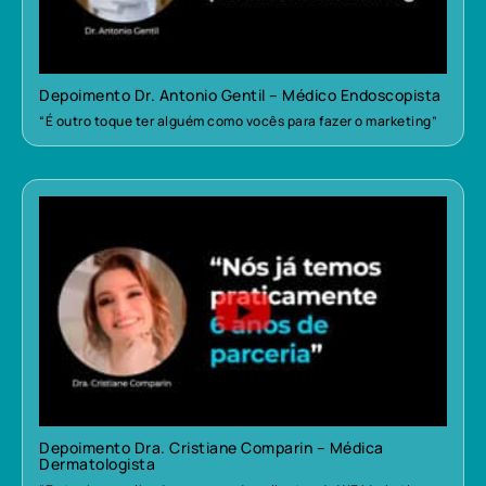
Depoimento Dr. Antonio Gentil – Médico Endoscopista
“É outro toque ter alguém como vocês para fazer o marketing”
Depoimento Dra. Cristiane Comparin – Médica
Dermatologista