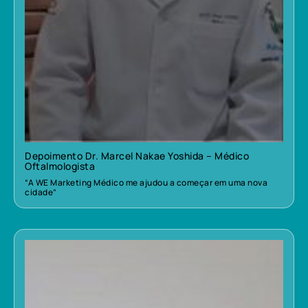
Depoimento Dr. Marcel Nakae Yoshida – Médico
Oftalmologista
“A WE Marketing Médico me ajudou a começar em uma nova
cidade”