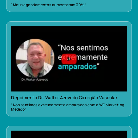
“Meus agendamentos aumentaram 30%”
Depoimento Dr. Walter Azevedo Cirurgião Vascular
“Nos sentimos extremamente amparados com a WE Marketing
Médico”