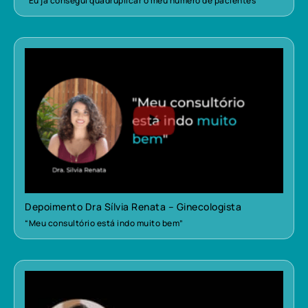
“Eu já consegui quadruplicar o meu número de pacientes”
Depoimento Dra Sílvia Renata – Ginecologista
“Meu consultório está indo muito bem”