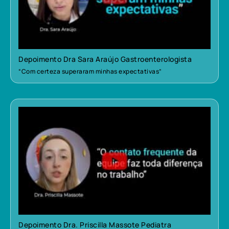
Depoimento Dra Sara Araújo Gastroenterologista
“Com certeza superaram minhas expectativas”
Depoimento Dra. Priscilla Massote Pediatra