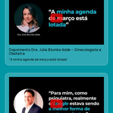
Depoimento Dra. Júlia Blumke Adde – Ginecologista e
Obstetra
“A minha agenda de março está lotada”