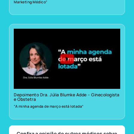
Marketing Médico”
Depoimento Dra. Júlia Blumke Adde – Ginecologista
e Obstetra
“A minha agenda de março está lotada”
Confira a opinião de outros médicos sobre