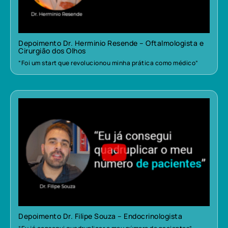
Depoimento Dr. Herminio Resende – Oftalmologista e
Cirurgião dos Olhos
“Foi um start que revolucionou minha prática como médico”
Depoimento Dr. Filipe Souza – Endocrinologista