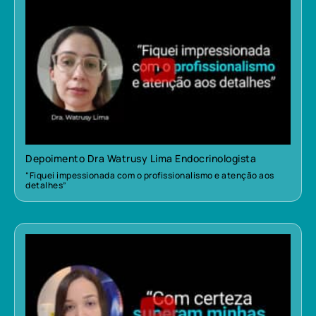
Depoimento Dra Watrusy Lima Endocrinologista
“Fiquei impessionada com o profissionalismo e atenção aos
detalhes”