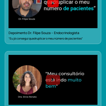
Depoimento Dr. Filipe Souza – Endocrinologista
“Eu já consegui quadruplicar o meu número de pacientes”