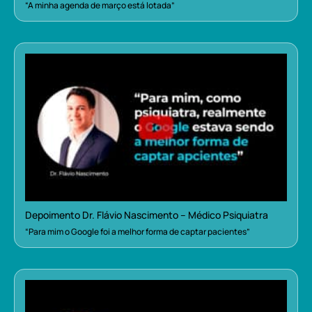
“A minha agenda de março está lotada”
Depoimento Dr. Flávio Nascimento – Médico Psiquiatra
“Para mim o Google foi a melhor forma de captar pacientes”