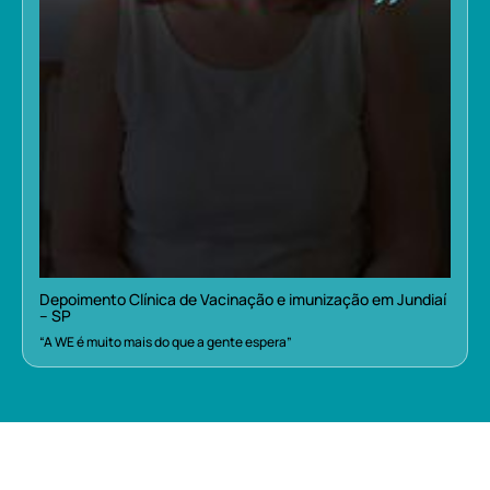
Depoimento Clínica de Vacinação e imunização em Jundiaí
– SP
“A WE é muito mais do que a gente espera”