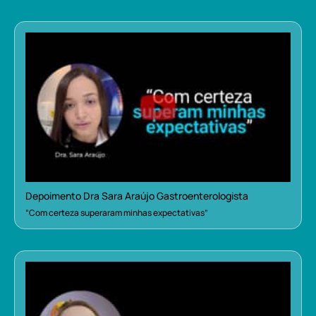
Depoimento Dra Sara Araújo Gastroenterologista
“Com certeza superaram minhas expectativas”