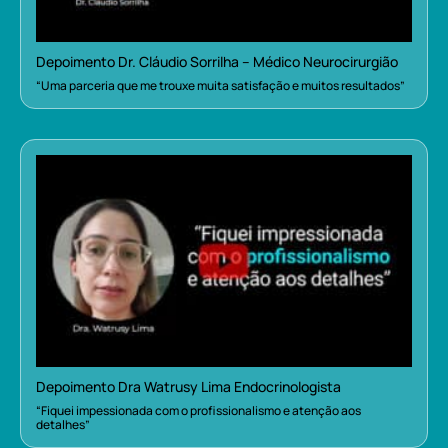
Depoimento Dr. Cláudio Sorrilha – Médico Neurocirurgião
“Uma parceria que me trouxe muita satisfação e muitos resultados”
Depoimento Dra Watrusy Lima Endocrinologista
“Fiquei impessionada com o profissionalismo e atenção aos
detalhes”