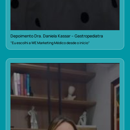
Depoimento Dra. Daniela Kassar – Gastropediatra
“Eu escolhi a WE Marketing Médico desde o início”