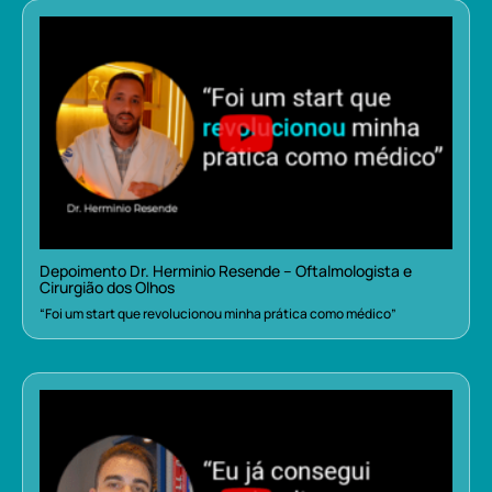
Depoimento Dr. Herminio Resende – Oftalmologista e
Cirurgião dos Olhos
“Foi um start que revolucionou minha prática como médico”