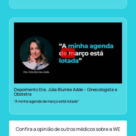
Depoimento Dra. Júlia Blumke Adde – Ginecologista e
Obstetra
“A minha agenda de março está lotada”
Confira a opinião de outros médicos sobre a WE