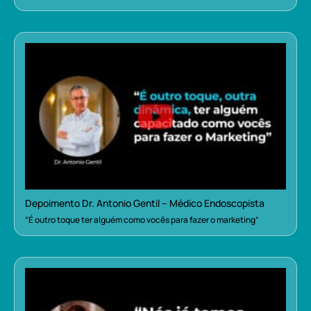
Depoimento Dr. Antonio Gentil – Médico Endoscopista
“É outro toque ter alguém como vocês para fazer o marketing”