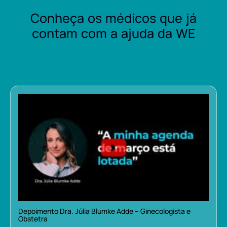
Conheça os médicos que já
contam com a ajuda da WE
Depoimento Dra. Júlia Blumke Adde – Ginecologista e
Obstetra