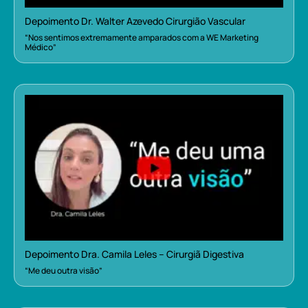
Depoimento Dr. Walter Azevedo Cirurgião Vascular
“Nos sentimos extremamente amparados com a WE Marketing
Médico”
Depoimento Dra. Camila Leles – Cirurgiã Digestiva
“Me deu outra visão”