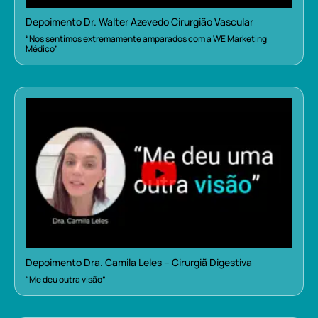
Depoimento Dr. Walter Azevedo Cirurgião Vascular
“Nos sentimos extremamente amparados com a WE Marketing
Médico”
Depoimento Dra. Camila Leles – Cirurgiã Digestiva
“Me deu outra visão”