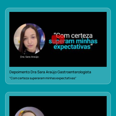
Depoimento Dra Sara Araújo Gastroenterologista
“Com certeza superaram minhas expectativas”