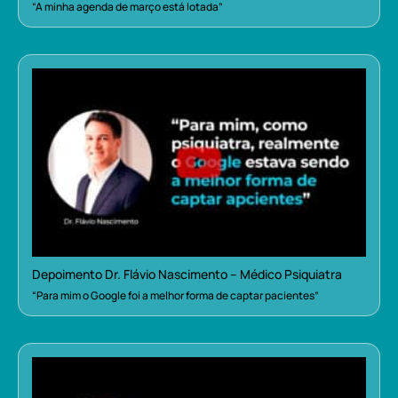
“A minha agenda de março está lotada”
Depoimento Dr. Flávio Nascimento – Médico Psiquiatra
“Para mim o Google foi a melhor forma de captar pacientes”