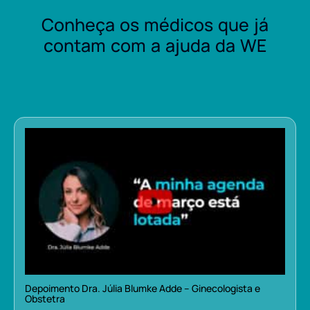
Conheça os médicos que já
contam com a ajuda da WE
Depoimento Dra. Júlia Blumke Adde – Ginecologista e
Obstetra