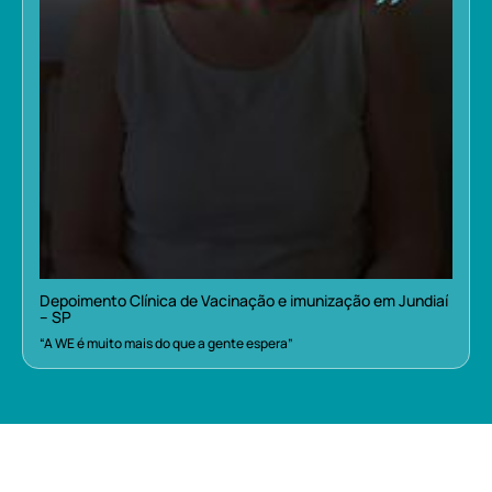
Depoimento Clínica de Vacinação e imunização em Jundiaí
– SP
“A WE é muito mais do que a gente espera”