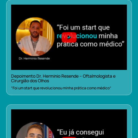
Depoimento Dr. Herminio Resende – Oftalmologista e
Cirurgião dos Olhos
“Foi um start que revolucionou minha prática como médico”