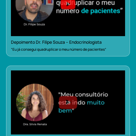
Depoimento Dr. Filipe Souza – Endocrinologista
“Eu já consegui quadruplicar o meu número de pacientes”