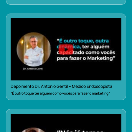
Depoimento Dr. Antonio Gentil – Médico Endoscopista
“É outro toque ter alguém como vocês para fazer o marketing”