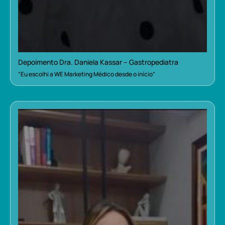
Depoimento Dra. Daniela Kassar – Gastropediatra
“Eu escolhi a WE Marketing Médico desde o início”