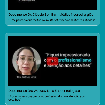
Depoimento Dr. Cláudio Sorrilha – Médico Neurocirurgião
“Uma parceria que me trouxe muita satisfação e muitos resultados”
Depoimento Dra Watrusy Lima Endocrinologista
“Fiquei impessionada com o profissionalismo e atenção aos
detalhes”