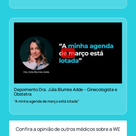
Depoimento Dra. Júlia Blumke Adde – Ginecologista e
Obstetra
“A minha agenda de março está lotada”
Confira a opinião de outros médicos sobre a WE