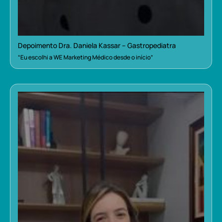
Depoimento Dra. Daniela Kassar – Gastropediatra
“Eu escolhi a WE Marketing Médico desde o início”