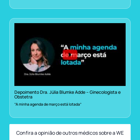
Depoimento Dra. Júlia Blumke Adde – Ginecologista e
Obstetra
“A minha agenda de março está lotada”
Confira a opinião de outros médicos sobre a WE