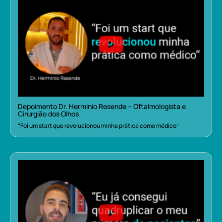
Depoimento Dr. Herminio Resende – Oftalmologista e
Cirurgião dos Olhos
“Foi um start que revolucionou minha prática como médico”