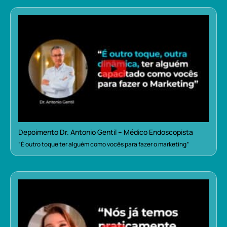
Depoimento Dr. Antonio Gentil – Médico Endoscopista
“É outro toque ter alguém como vocês para fazer o marketing”