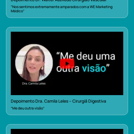
“Nos sentimos extremamente amparados com a WE Marketing
Médico”
Depoimento Dra. Camila Leles – Cirurgiã Digestiva
“Me deu outra visão”