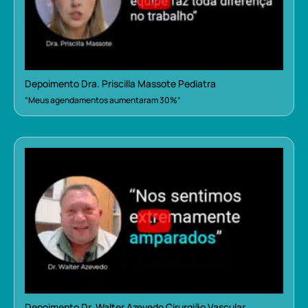
Depoimento Dra. Priscilla Massote Pediatra
“Meus agendamentos aumentaram 30%”
Depoimento Dr. Walter Azevedo Cirurgião Vascular