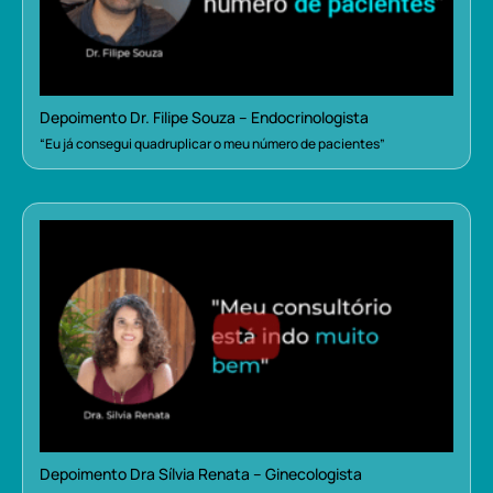
Depoimento Dr. Filipe Souza – Endocrinologista
“Eu já consegui quadruplicar o meu número de pacientes”
Depoimento Dra Sílvia Renata – Ginecologista