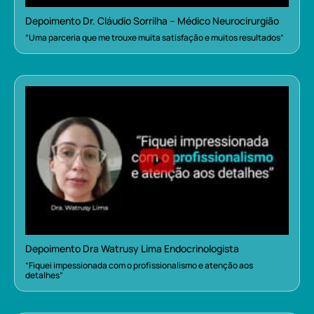
Depoimento Dr. Cláudio Sorrilha – Médico Neurocirurgião
“Uma parceria que me trouxe muita satisfação e muitos resultados”
Depoimento Dra Watrusy Lima Endocrinologista
“Fiquei impessionada com o profissionalismo e atenção aos
detalhes”