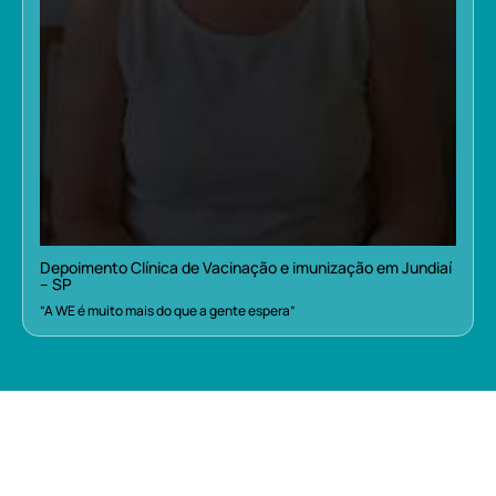
Depoimento Clínica de Vacinação e imunização em Jundiaí
– SP
“A WE é muito mais do que a gente espera”