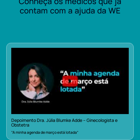
Conheça os médicos que já
contam com a ajuda da WE
Depoimento Dra. Júlia Blumke Adde – Ginecologista e
Obstetra
“A minha agenda de março está lotada”