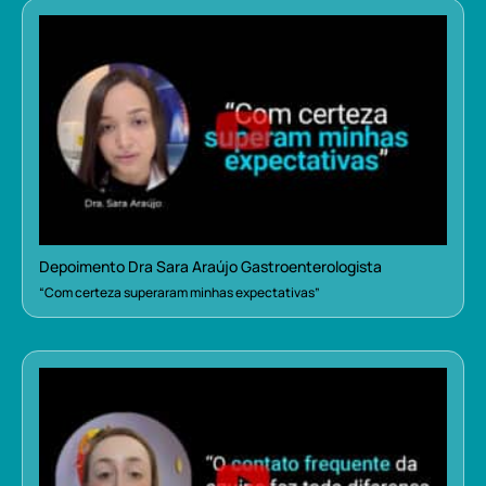
Depoimento Dra Sara Araújo Gastroenterologista
“Com certeza superaram minhas expectativas”