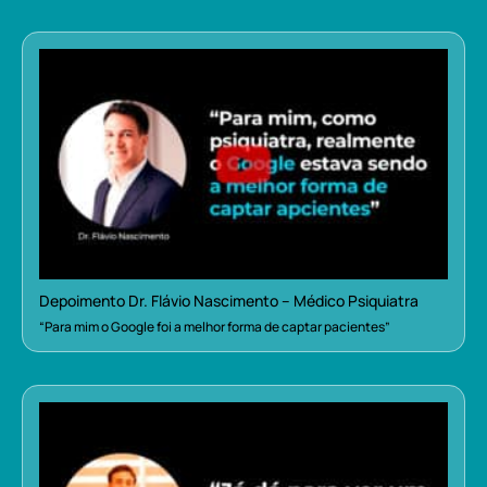
Depoimento Dr. Flávio Nascimento – Médico Psiquiatra
“Para mim o Google foi a melhor forma de captar pacientes”