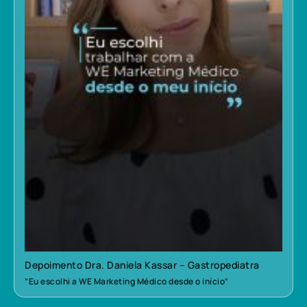
Depoimento Dra. Daniela Kassar – Gastropediatra
“Eu escolhi a WE Marketing Médico desde o início”