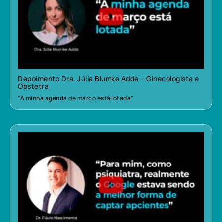
Depoimento Dra. Júlia Blumke Adde – Ginecologista e
Obstetra
“A minha agenda de março está lotada”