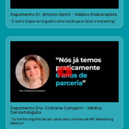
Depoimento Dr. Antonio Gentil – Médico Endoscopista
“É outro toque ter alguém como vocês para fazer o marketing”
Depoimento Dra. Cristiane Comparin – Médica
Dermatologista
“Eu tenho orgulho de ser umas das clientes da WE Marketing
Médico”