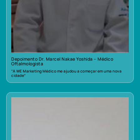
Depoimento Dr. Marcel Nakae Yoshida – Médico
Oftalmologista
“A WE Marketing Médico me ajudou a começar em uma nova
cidade”