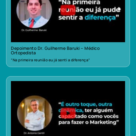
Depoimento Dr. Guilherme Baruki – Médico
Ortopedista
“Na primeira reunião eu já senti a diferença”