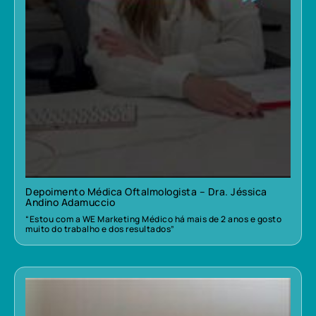
Depoimento Médica Oftalmologista – Dra. Jéssica
Andino Adamuccio
“Estou com a WE Marketing Médico há mais de 2 anos e gosto
muito do trabalho e dos resultados”