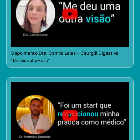
Depoimento Dra. Camila Leles – Cirurgiã Digestiva
“Me deu outra visão”