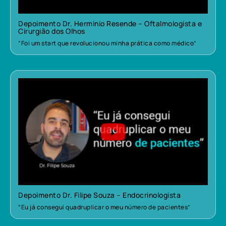
Depoimento Dr. Herminio Resende – Oftalmologista e
Cirurgião dos Olhos
“Foi um start que revolucionou minha prática como médico”
Depoimento Dr. Filipe Souza – Endocrinologista
“Eu já consegui quadruplicar o meu número de pacientes”