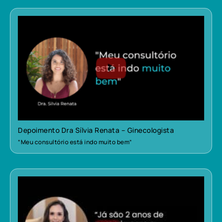
Depoimento Dra Sílvia Renata – Ginecologista
“Meu consultório está indo muito bem”