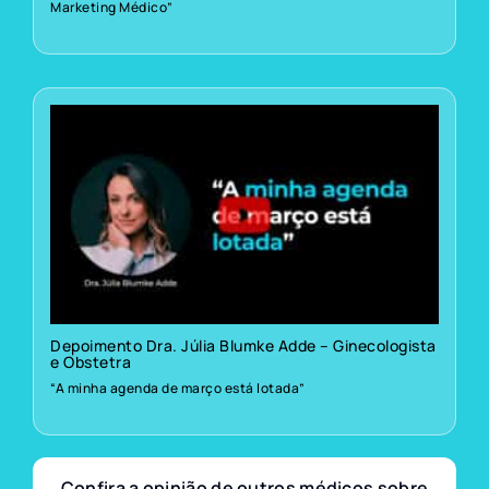
Marketing Médico”
Depoimento Dra. Júlia Blumke Adde – Ginecologista
e Obstetra
“A minha agenda de março está lotada”
Confira a opinião de outros médicos sobre