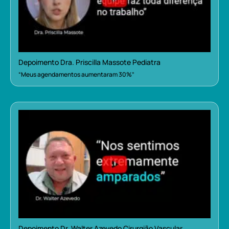
Depoimento Dra. Priscilla Massote Pediatra
“Meus agendamentos aumentaram 30%”
Depoimento Dr. Walter Azevedo Cirurgião Vascular