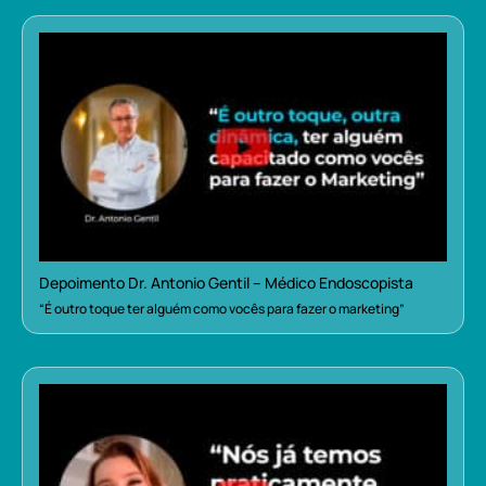
Depoimento Dr. Antonio Gentil – Médico Endoscopista
“É outro toque ter alguém como vocês para fazer o marketing”