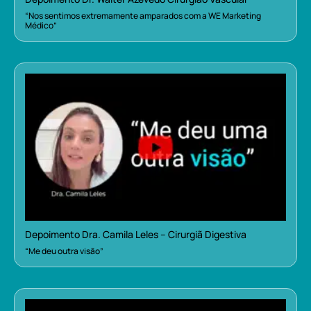
“Nos sentimos extremamente amparados com a WE Marketing
Médico”
Depoimento Dra. Camila Leles – Cirurgiã Digestiva
“Me deu outra visão”