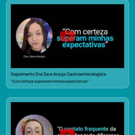
Depoimento Dra Sara Araújo Gastroenterologista
“Com certeza superaram minhas expectativas”