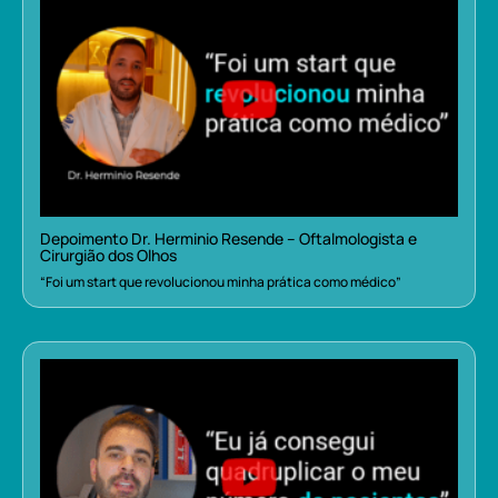
Depoimento Dr. Herminio Resende – Oftalmologista e
Cirurgião dos Olhos
“Foi um start que revolucionou minha prática como médico”