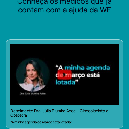
Conheça os médicos que já
contam com a ajuda da WE
Depoimento Dra. Júlia Blumke Adde – Ginecologista e
Obstetra
“A minha agenda de março está lotada”