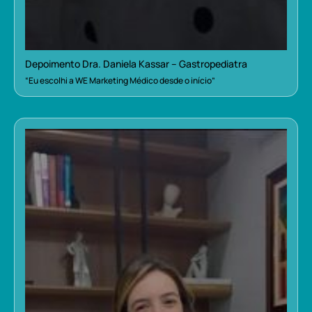
Depoimento Dra. Daniela Kassar – Gastropediatra
“Eu escolhi a WE Marketing Médico desde o início”