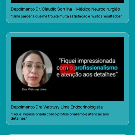
Depoimento Dr. Cláudio Sorrilha – Médico Neurocirurgião
“Uma parceria que me trouxe muita satisfação e muitos resultados”
Depoimento Dra Watrusy Lima Endocrinologista
“Fiquei impessionada com o profissionalismo e atenção aos
detalhes”