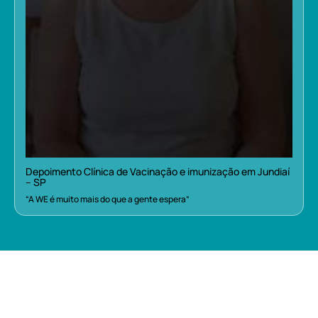
Depoimento Clínica de Vacinação e imunização em Jundiaí
– SP
“A WE é muito mais do que a gente espera”