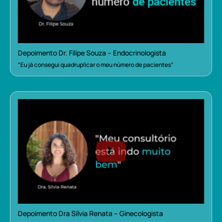
Depoimento Dr. Filipe Souza – Endocrinologista
“Eu já consegui quadruplicar o meu número de pacientes”
Depoimento Dra Sílvia Renata – Ginecologista