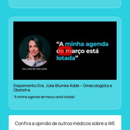
Depoimento Dra. Júlia Blumke Adde – Ginecologista e
Obstetra
“A minha agenda de março está lotada”
Confira a opinião de outros médicos sobre a WE