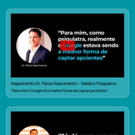
Depoimento Dr. Flávio Nascimento – Médico Psiquiatra
“Para mim o Google foi a melhor forma de captar pacientes”