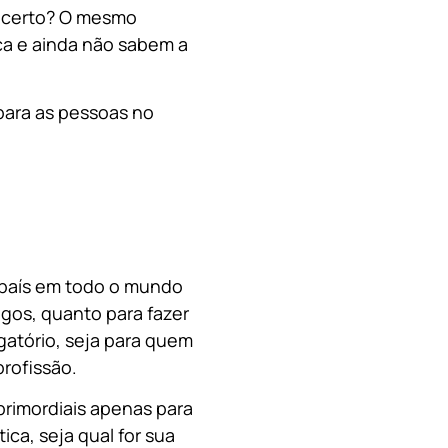
, certo? O mesmo
a e ainda não sabem a
para as pessoas no
o país em todo o mundo
migos, quanto para fazer
gatório, seja para quem
rofissão.
primordiais apenas para
ica, s
eja qual for sua