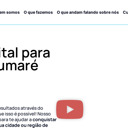
em somos
O que fazemos
O que andam falando sobre nós
Cu
tal para
umaré
esultados através do
ue isso é possível! Nosso
para te ajudar a
conquistar
ua cidade ou região de