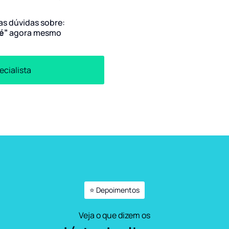
uas dúvidas sobre:
ré”
agora mesmo
ecialista
⭐ Depoimentos
Veja o que dizem os