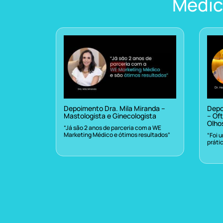
Médic
Depoimento Dra. Mila Miranda –
Depo
Mastologista e Ginecologista
– Oft
Olho
“Já são 2 anos de parceria com a WE
Marketing Médico e ótimos resultados”
“Foi 
práti