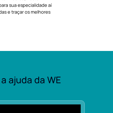
para sua especialidade aí
das e traçar os melhores
a ajuda da WE