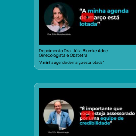
Depoimento Dra. Júlia Blumke Adde –
Ginecologista e Obstetra
“A minha agenda de março está lotada”