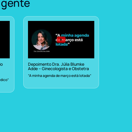
 gente
do
Depoimento Dra. Júlia Blumke
Adde – Ginecologista e Obstetra
“A minha agenda de março está lotada”
dico”