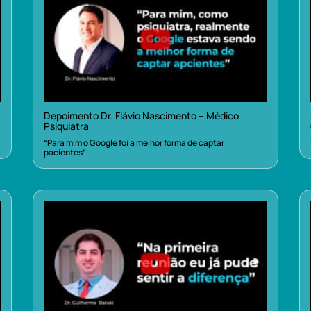
Depoimento Dr. Flávio Nascimento – Médico
Psiquiatra
“Para mim o Google foi a melhor forma de captar
pacientes”