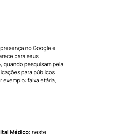
a presença no Google e
arece para seus
le, quando pesquisam pela
licações para públicos
 exemplo: faixa etária,
ital Médico
; neste