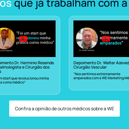
os
que já trabalham com a
imento Dr. Herminio Resende
Depoimento Dr. Walter Azeve
almologista e Cirurgião dos
Cirurgião Vascular
s
“Nos sentimos extremamente
amparados com a WE Marketing Mé
um start que revolucionou minha
ca como médico”
Confira a opinião de outros médicos sobre a WE