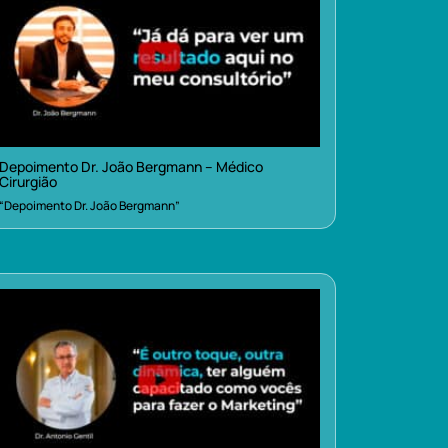
Depoimento Dr. João Bergmann – Médico
Cirurgião
“Depoimento Dr. João Bergmann”