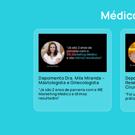
Médic
Depoimento Dra. Mila Miranda –
Depo
Mastologista e Ginecologista
Rese
Ciru
“Já são 2 anos de parceria com a WE
Marketing Médico e ótimos
“Foi 
resultados”
prát