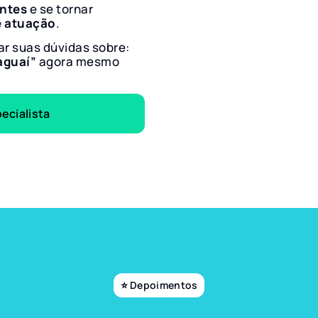
entes
e se tornar
e atuação
.
ar suas dúvidas sobre:
Taguaí”
agora mesmo
ecialista
⭐ Depoimentos