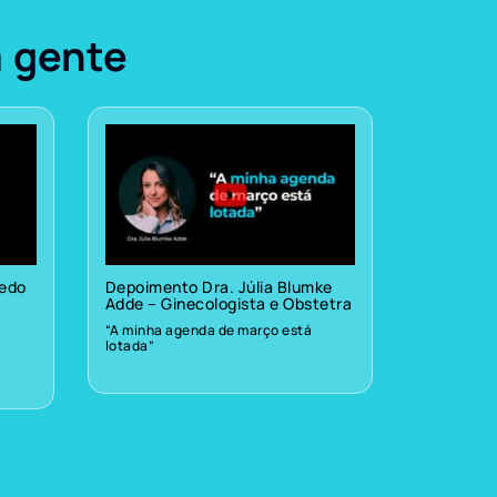
a gente
vedo
Depoimento Dra. Júlia Blumke
Adde – Ginecologista e Obstetra
“A minha agenda de março está
lotada”