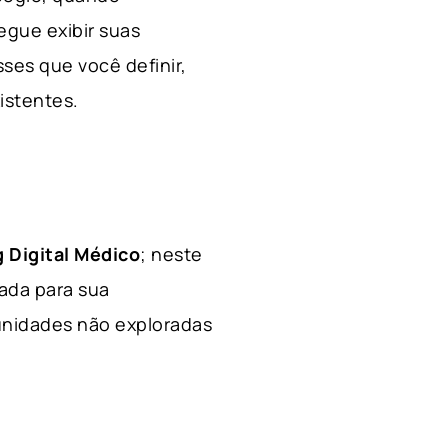
egue exibir suas
ses que você definir,
xistentes.
 Digital Médico
; neste
hada para sua
tunidades não exploradas