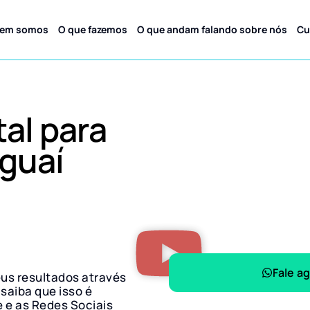
em somos
O que fazemos
O que andam falando sobre nós
Cu
tal para
guaí
Fale a
eus resultados através
 saiba que isso é
e e as Redes Sociais