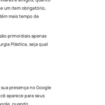
e um item obrigatório,
 têm mais tempo de
 são primordiais apenas
rgia Plástica, s
eja qual
 a sua presença no Google
ocê aparece para seus
Google, quando