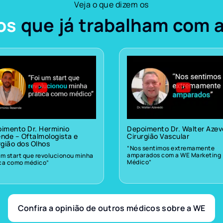
Veja o que dizem os
os
que já trabalham com 
imento Dr. Herminio
Depoimento Dr. Walter Aze
nde – Oftalmologista e
Cirurgião Vascular
rgião dos Olhos
“Nos sentimos extremamente
amparados com a WE Marketing
um start que revolucionou minha
Médico”
ica como médico”
Confira a opinião de outros médicos sobre a WE