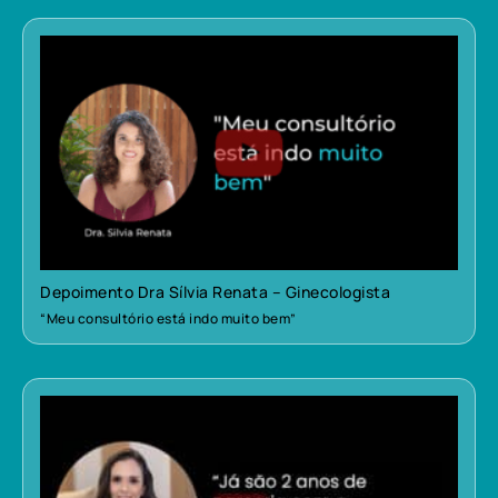
Depoimento Dra Sílvia Renata – Ginecologista
“Meu consultório está indo muito bem”