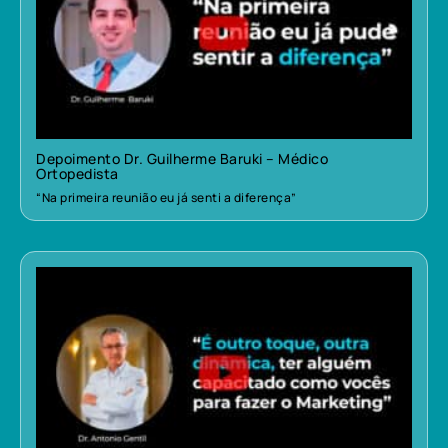
Depoimento Dr. Guilherme Baruki – Médico
Ortopedista
“Na primeira reunião eu já senti a diferença”