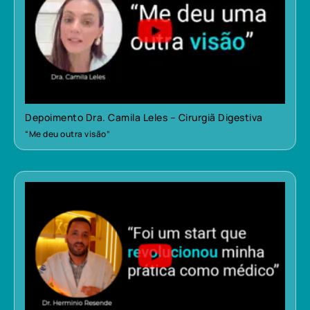
Depoimento Dra. Camila Leles – Cirurgiã Digestiva
“Me deu outra visão”