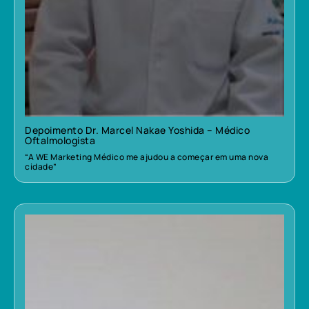
Depoimento Dr. Marcel Nakae Yoshida – Médico
Oftalmologista
“A WE Marketing Médico me ajudou a começar em uma nova
cidade”