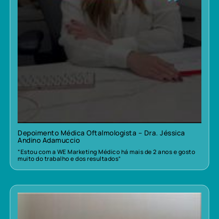
Depoimento Médica Oftalmologista – Dra. Jéssica
Andino Adamuccio
“Estou com a WE Marketing Médico há mais de 2 anos e gosto
muito do trabalho e dos resultados”