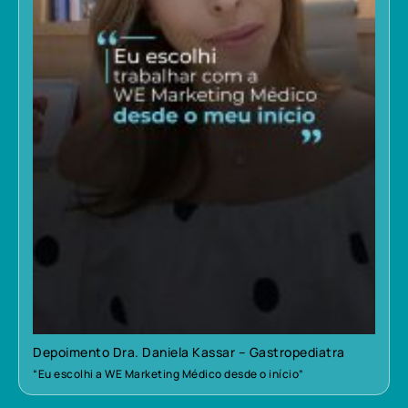
Depoimento Dra. Daniela Kassar – Gastropediatra
“Eu escolhi a WE Marketing Médico desde o início”