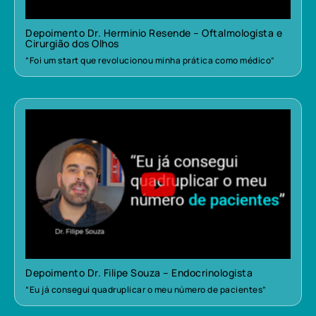
Depoimento Dr. Herminio Resende – Oftalmologista e
Cirurgião dos Olhos
“Foi um start que revolucionou minha prática como médico”
Depoimento Dr. Filipe Souza – Endocrinologista
“Eu já consegui quadruplicar o meu número de pacientes”