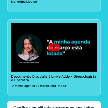
Marketing Médico”
Depoimento Dra. Júlia Blumke Adde – Ginecologista
e Obstetra
“A minha agenda de março está lotada”
Confira a opinião de outros médicos sobre