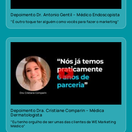
Depoimento Dr. Antonio Gentil – Médico Endoscopista
“É outro toque ter alguém como vocês para fazer o marketing”
Depoimento Dra. Cristiane Comparin – Médica
Dermatologista
“Eu tenho orgulho de ser umas das clientes da WE Marketing
Médico”