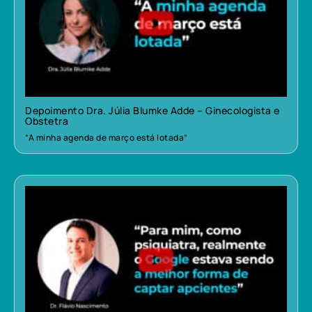
Depoimento Dra. Júlia Blumke Adde – Ginecologista e
Obstetra
“A minha agenda de março está lotada”