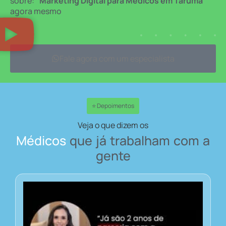
sobre:
“Marketing Digital para Médicos em Tarumã”
agora mesmo
Fale agora com um especialista
⭐ Depoimentos
Veja o que dizem os
Médicos
que já trabalham com a
gente