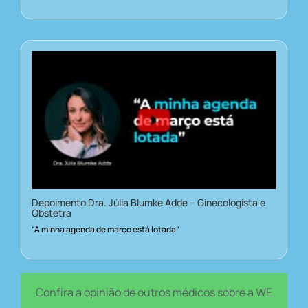
Depoimento Dra. Júlia Blumke Adde – Ginecologista e
Obstetra
“A minha agenda de março está lotada”
Confira a opinião de outros médicos sobre a WE