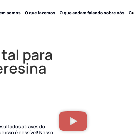
em somos
O que fazemos
O que andam falando sobre nós
Cu
tal para
eresina
esultados através do
ue isso é possível! Nosso