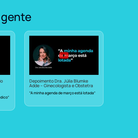
 gente
do
Depoimento Dra. Júlia Blumke
Adde – Ginecologista e Obstetra
“A minha agenda de março está lotada”
dico”