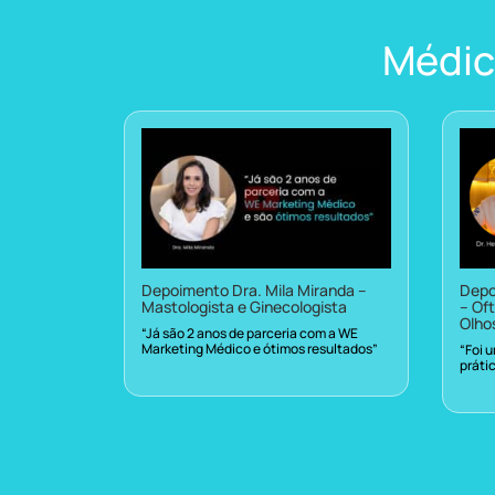
Médic
Depoimento Dra. Mila Miranda –
Depo
Mastologista e Ginecologista
– Oft
Olho
“Já são 2 anos de parceria com a WE
Marketing Médico e ótimos resultados”
“Foi 
práti