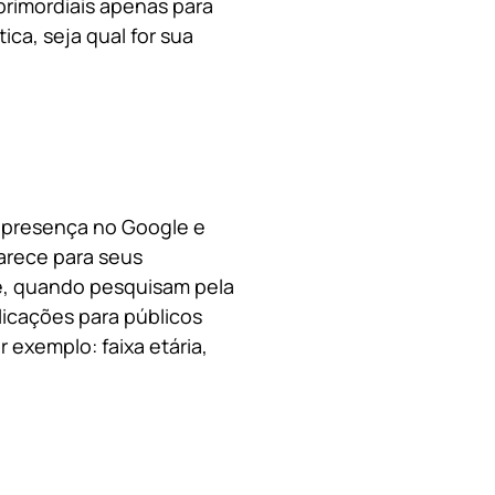
primordiais apenas para
ica, s
eja qual for sua
a presença no Google e
arece para seus
le, quando pesquisam pela
licações para públicos
 exemplo: faixa etária,