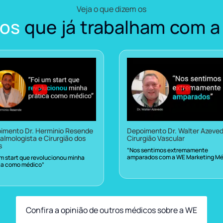
Veja o que dizem os
os
que já trabalham com a
imento Dr. Herminio Resende
Depoimento Dr. Walter Azeve
almologista e Cirurgião dos
Cirurgião Vascular
s
“Nos sentimos extremamente
amparados com a WE Marketing Mé
um start que revolucionou minha
ca como médico”
Confira a opinião de outros médicos sobre a WE