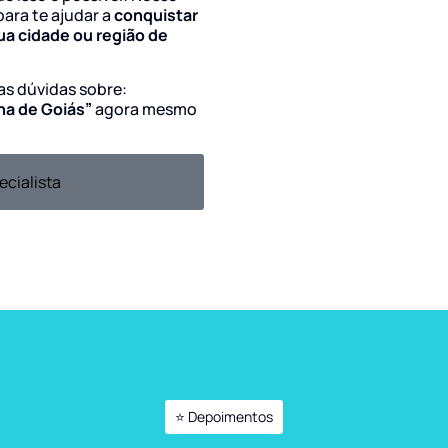
para te ajudar a
conquistar
ua cidade ou região de
uas dúvidas sobre:
na de Goiás”
agora mesmo
ecialista
⭐ Depoimentos