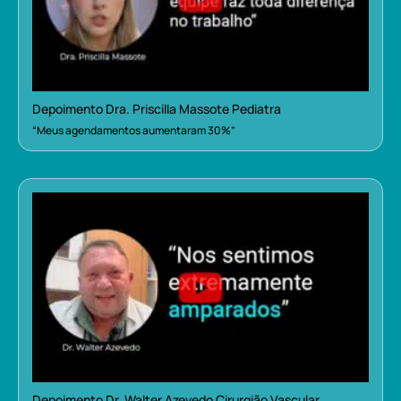
Depoimento Dra. Priscilla Massote Pediatra
“Meus agendamentos aumentaram 30%”
Depoimento Dr. Walter Azevedo Cirurgião Vascular