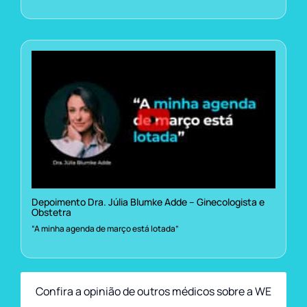
Depoimento Dra. Júlia Blumke Adde – Ginecologista e
Obstetra
“A minha agenda de março está lotada”
Confira a opinião de outros médicos sobre a WE