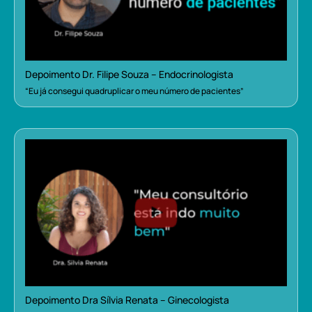
Depoimento Dr. Filipe Souza – Endocrinologista
“Eu já consegui quadruplicar o meu número de pacientes”
Depoimento Dra Sílvia Renata – Ginecologista