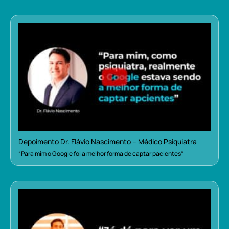
Depoimento Dr. Flávio Nascimento – Médico Psiquiatra
“Para mim o Google foi a melhor forma de captar pacientes”