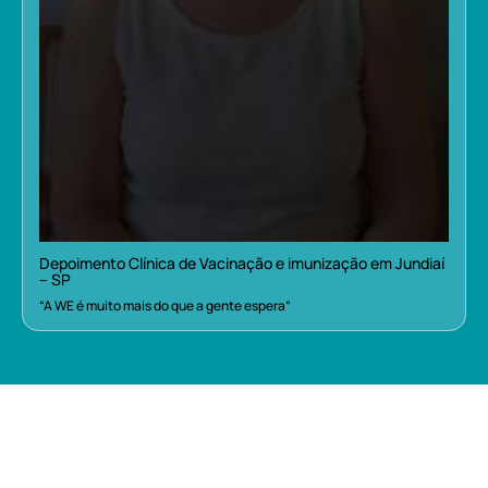
Depoimento Clínica de Vacinação e imunização em Jundiaí
– SP
“A WE é muito mais do que a gente espera”