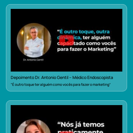
Depoimento Dr. Antonio Gentil – Médico Endoscopista
“É outro toque ter alguém como vocês para fazer o marketing”