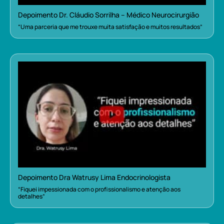
Depoimento Dr. Cláudio Sorrilha – Médico Neurocirurgião
“Uma parceria que me trouxe muita satisfação e muitos resultados”
Depoimento Dra Watrusy Lima Endocrinologista
“Fiquei impessionada com o profissionalismo e atenção aos
detalhes”