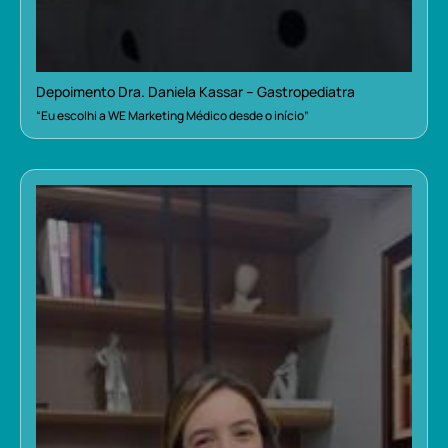
Depoimento Dra. Daniela Kassar – Gastropediatra
“Eu escolhi a WE Marketing Médico desde o início”