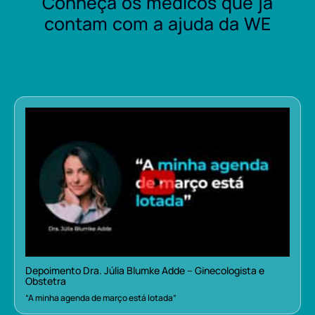
Conheça os médicos que já
contam com a ajuda da WE
Depoimento Dra. Júlia Blumke Adde – Ginecologista e
Obstetra
“A minha agenda de março está lotada”