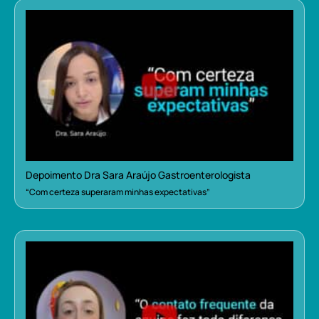
Depoimento Dra Sara Araújo Gastroenterologista
“Com certeza superaram minhas expectativas”