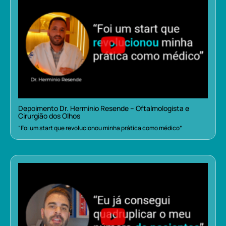
Depoimento Dr. Herminio Resende – Oftalmologista e
Cirurgião dos Olhos
“Foi um start que revolucionou minha prática como médico”