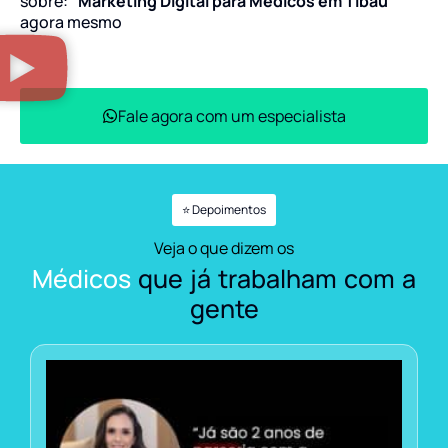
sobre:
“Marketing Digital para Médicos em Tibau”
agora mesmo
Fale agora com um especialista
⭐ Depoimentos
Veja o que dizem os
Médicos
que já trabalham com a
gente