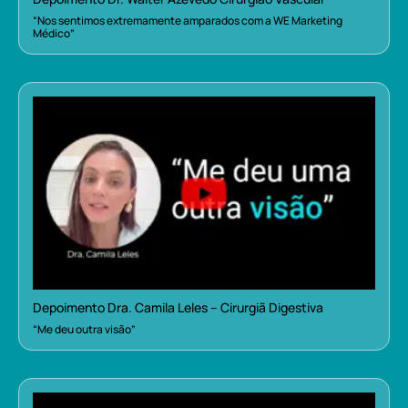
“Nos sentimos extremamente amparados com a WE Marketing
Médico”
Depoimento Dra. Camila Leles – Cirurgiã Digestiva
“Me deu outra visão”