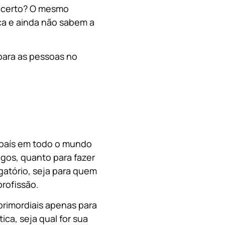
, certo? O mesmo
a e ainda não sabem a
para as pessoas no
o país em todo o mundo
migos, quanto para fazer
gatório, seja para quem
rofissão.
primordiais apenas para
ica, s
eja qual for sua