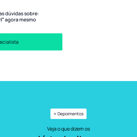
uas dúvidas sobre:
ri”
agora mesmo
ecialista
⭐ Depoimentos
Veja o que dizem os