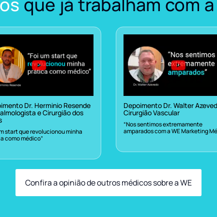
os
que já trabalham com a
imento Dr. Herminio Resende
Depoimento Dr. Walter Azeve
almologista e Cirurgião dos
Cirurgião Vascular
s
“Nos sentimos extremamente
amparados com a WE Marketing Mé
um start que revolucionou minha
ca como médico”
Confira a opinião de outros médicos sobre a WE