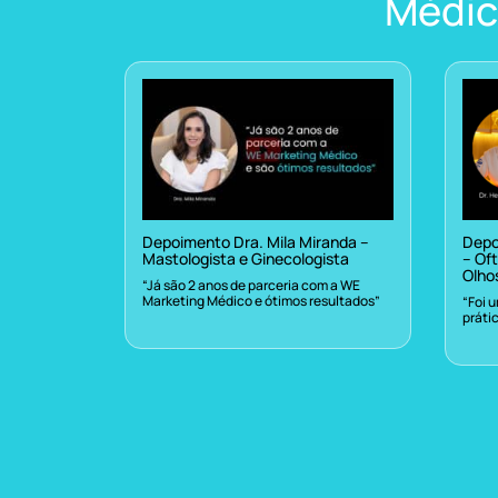
Médic
Depoimento Dra. Mila Miranda –
Depo
Mastologista e Ginecologista
– Oft
Olho
“Já são 2 anos de parceria com a WE
Marketing Médico e ótimos resultados”
“Foi 
práti