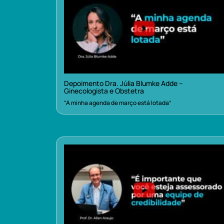
Depoimento Dra. Júlia Blumke Adde –
Ginecologista e Obstetra
“A minha agenda de março está lotada”