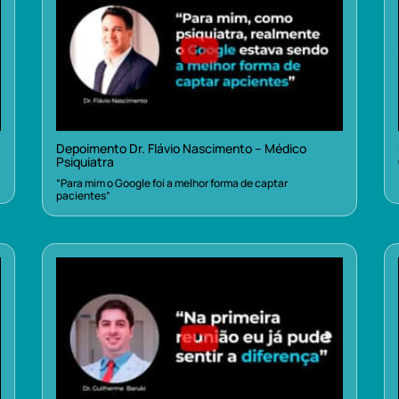
Depoimento Dr. Flávio Nascimento – Médico
Psiquiatra
“Para mim o Google foi a melhor forma de captar
pacientes”