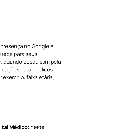
a presença no Google e
arece para seus
le, quando pesquisam pela
licações para públicos
 exemplo: faixa etária,
ital Médico
; neste