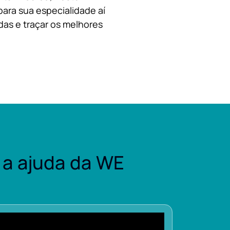
para sua especialidade aí
das e traçar os melhores
a ajuda da WE