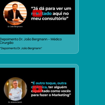
Depoimento Dr. João Bergmann – Médico
Cirurgião
“Depoimento Dr. João Bergmann”