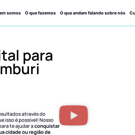
em somos
O que fazemos
O que andam falando sobre nós
Cu
tal para
imburi
esultados através do
ue isso é possível! Nosso
para te ajudar a
conquistar
ua cidade ou região de