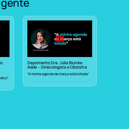
 gente
do
Depoimento Dra. Júlia Blumke
Adde – Ginecologista e Obstetra
“A minha agenda de março está lotada”
dico”