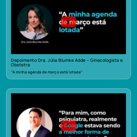
Depoimento Dra. Júlia Blumke Adde – Ginecologista e
Obstetra
“A minha agenda de março está lotada”