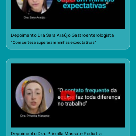
Depoimento Dra Sara Araújo Gastroenterologista
“Com certeza superaram minhas expectativas”
Depoimento Dra. Priscilla Massote Pediatra