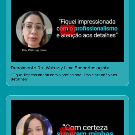
Depoimento Dra Watrusy Lima Endocrinologista
“Fiquei impessionada com o profissionalismo e atenção aos
detalhes”