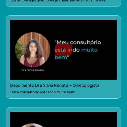
“Eu já consegui quadruplicar o meu número de pacientes”
Depoimento Dra Sílvia Renata – Ginecologista
“Meu consultório está indo muito bem”