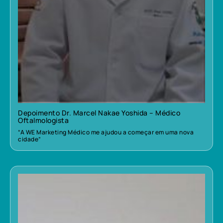
Depoimento Dr. Marcel Nakae Yoshida – Médico
Oftalmologista
“A WE Marketing Médico me ajudou a começar em uma nova
cidade”