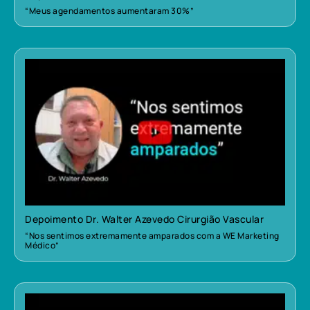
“Meus agendamentos aumentaram 30%”
Depoimento Dr. Walter Azevedo Cirurgião Vascular
“Nos sentimos extremamente amparados com a WE Marketing
Médico”