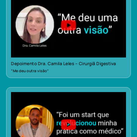
Depoimento Dra. Camila Leles – Cirurgiã Digestiva
“Me deu outra visão”