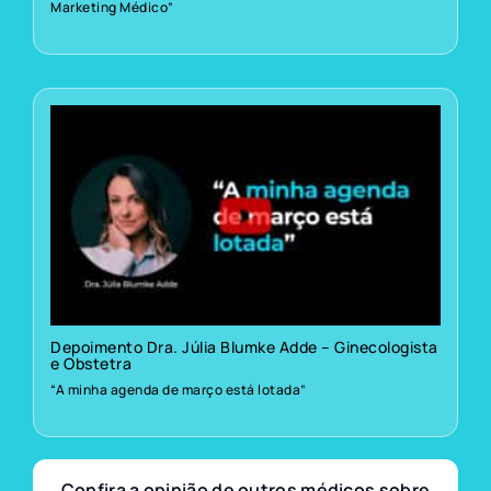
Marketing Médico”
Depoimento Dra. Júlia Blumke Adde – Ginecologista
e Obstetra
“A minha agenda de março está lotada”
Confira a opinião de outros médicos sobre