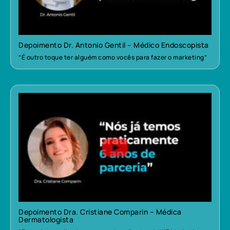
Depoimento Dr. Antonio Gentil – Médico Endoscopista
“É outro toque ter alguém como vocês para fazer o marketing”
Depoimento Dra. Cristiane Comparin – Médica
Dermatologista