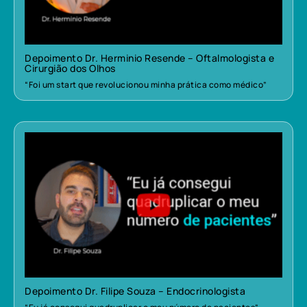
Depoimento Dr. Herminio Resende – Oftalmologista e
Cirurgião dos Olhos
“Foi um start que revolucionou minha prática como médico”
Depoimento Dr. Filipe Souza – Endocrinologista