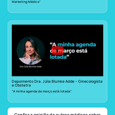
Marketing Médico”
Depoimento Dra. Júlia Blumke Adde – Ginecologista
e Obstetra
“A minha agenda de março está lotada”
Confira a opinião de outros médicos sobre