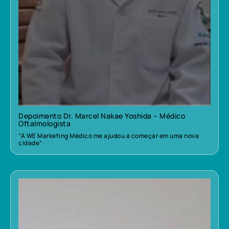
Depoimento Dr. Marcel Nakae Yoshida – Médico
Oftalmologista
“A WE Marketing Médico me ajudou a começar em uma nova
cidade”