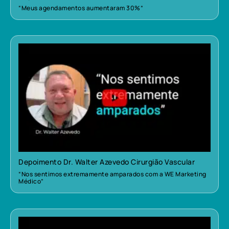
“Meus agendamentos aumentaram 30%”
Depoimento Dr. Walter Azevedo Cirurgião Vascular
“Nos sentimos extremamente amparados com a WE Marketing
Médico”