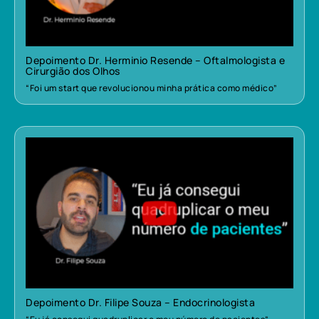
Depoimento Dr. Herminio Resende – Oftalmologista e
Cirurgião dos Olhos
“Foi um start que revolucionou minha prática como médico”
Depoimento Dr. Filipe Souza – Endocrinologista