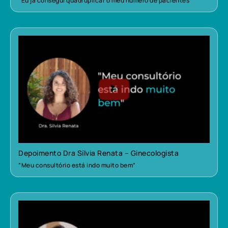
“Eu já consegui quadruplicar o meu número de pacientes”
Depoimento Dra Sílvia Renata – Ginecologista
“Meu consultório está indo muito bem”