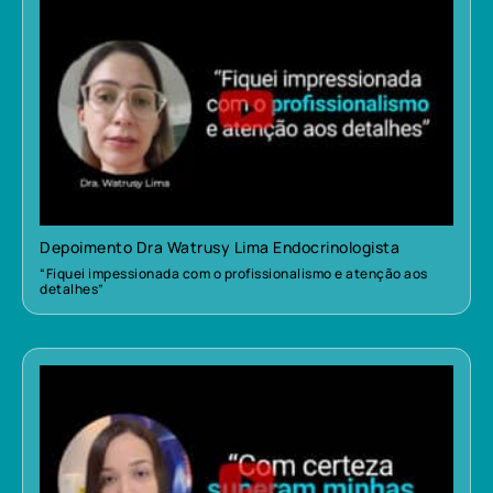
Depoimento Dra Watrusy Lima Endocrinologista
“Fiquei impessionada com o profissionalismo e atenção aos
detalhes”