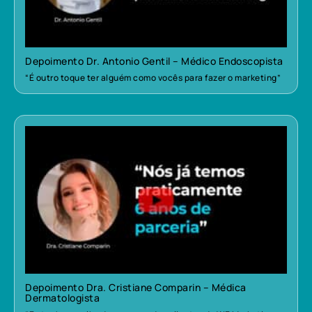
Depoimento Dr. Antonio Gentil – Médico Endoscopista
“É outro toque ter alguém como vocês para fazer o marketing”
Depoimento Dra. Cristiane Comparin – Médica
Dermatologista