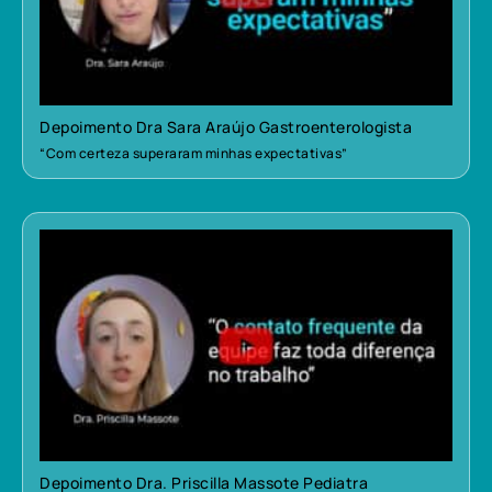
Depoimento Dra Sara Araújo Gastroenterologista
“Com certeza superaram minhas expectativas”
Depoimento Dra. Priscilla Massote Pediatra