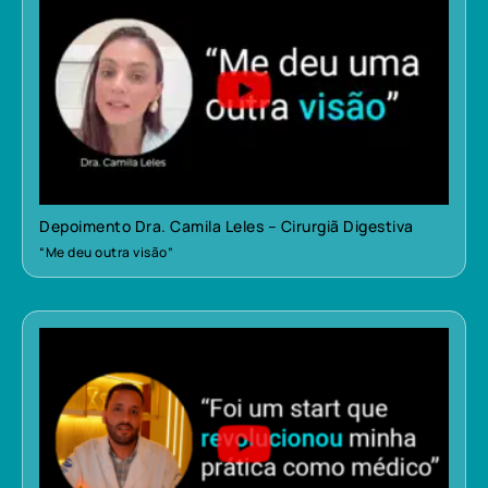
Depoimento Dra. Camila Leles – Cirurgiã Digestiva
“Me deu outra visão”