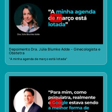
Depoimento Dra. Júlia Blumke Adde – Ginecologista e
Obstetra
“A minha agenda de março está lotada”