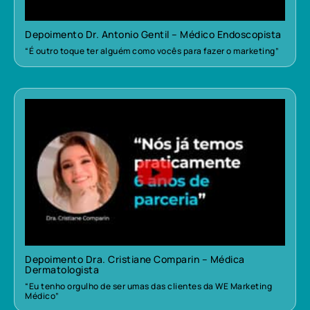
Depoimento Dr. Antonio Gentil – Médico Endoscopista
“É outro toque ter alguém como vocês para fazer o marketing”
Depoimento Dra. Cristiane Comparin – Médica
Dermatologista
“Eu tenho orgulho de ser umas das clientes da WE Marketing
Médico”