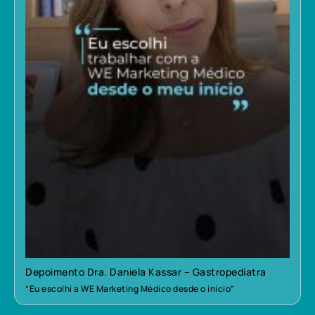
Depoimento Dra. Daniela Kassar – Gastropediatra
“Eu escolhi a WE Marketing Médico desde o início”