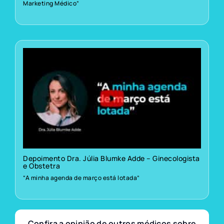
Marketing Médico”
Depoimento Dra. Júlia Blumke Adde – Ginecologista
e Obstetra
“A minha agenda de março está lotada”
Confira a opinião de outros médicos sobre