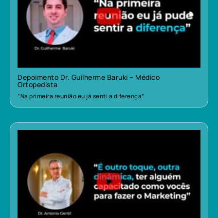
Depoimento Dr. Guilherme Baruki – Médico
Ortopedista
“Na primeira reunião eu já senti a diferença”