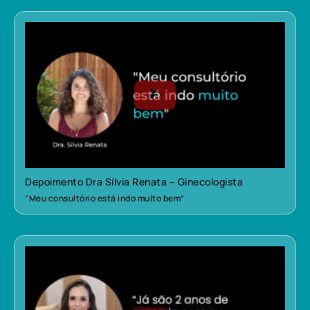
Depoimento Dra Sílvia Renata – Ginecologista
“Meu consultório está indo muito bem”