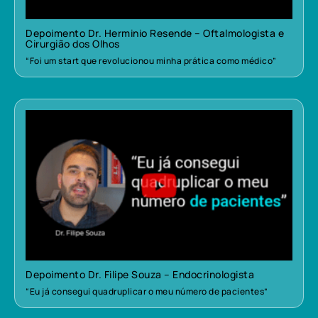
Depoimento Dr. Herminio Resende – Oftalmologista e
Cirurgião dos Olhos
“Foi um start que revolucionou minha prática como médico”
Depoimento Dr. Filipe Souza – Endocrinologista
“Eu já consegui quadruplicar o meu número de pacientes”