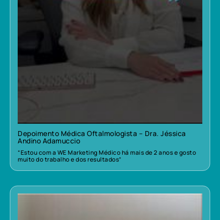
Depoimento Médica Oftalmologista – Dra. Jéssica
Andino Adamuccio
“Estou com a WE Marketing Médico há mais de 2 anos e gosto
muito do trabalho e dos resultados”