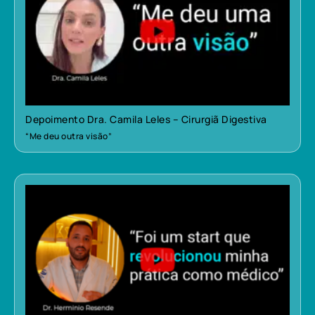
Depoimento Dra. Camila Leles – Cirurgiã Digestiva
“Me deu outra visão”