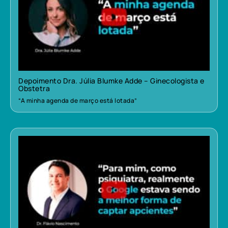
Depoimento Dra. Júlia Blumke Adde – Ginecologista e
Obstetra
“A minha agenda de março está lotada”