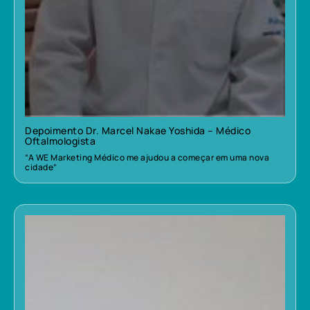
Depoimento Dr. Marcel Nakae Yoshida – Médico
Oftalmologista
“A WE Marketing Médico me ajudou a começar em uma nova
cidade”