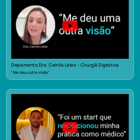
Depoimento Dra. Camila Leles – Cirurgiã Digestiva
“Me deu outra visão”