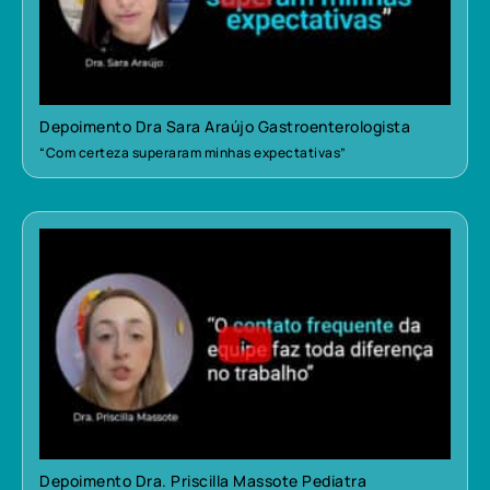
Depoimento Dra Sara Araújo Gastroenterologista
“Com certeza superaram minhas expectativas”
Depoimento Dra. Priscilla Massote Pediatra