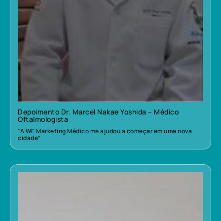
Depoimento Dr. Marcel Nakae Yoshida – Médico
Oftalmologista
“A WE Marketing Médico me ajudou a começar em uma nova
cidade”