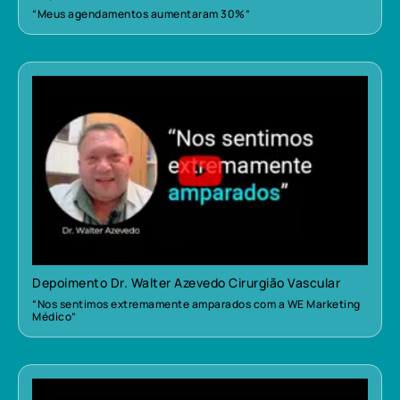
“Meus agendamentos aumentaram 30%”
Depoimento Dr. Walter Azevedo Cirurgião Vascular
“Nos sentimos extremamente amparados com a WE Marketing
Médico”