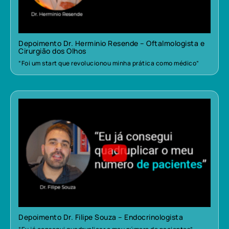
Depoimento Dr. Herminio Resende – Oftalmologista e
Cirurgião dos Olhos
“Foi um start que revolucionou minha prática como médico”
Depoimento Dr. Filipe Souza – Endocrinologista