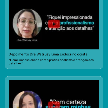
Depoimento Dra Watrusy Lima Endocrinologista
“Fiquei impessionada com o profissionalismo e atenção aos
detalhes”