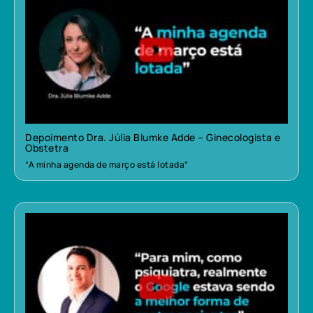
Depoimento Dra. Júlia Blumke Adde – Ginecologista e
Obstetra
“A minha agenda de março está lotada”