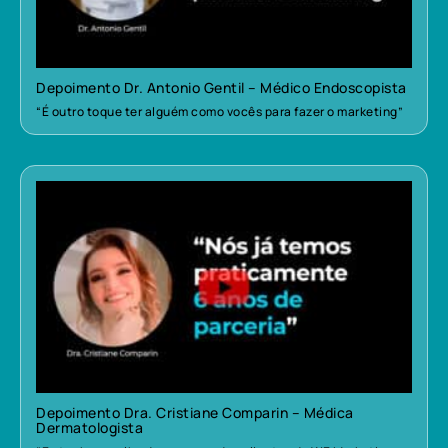
Depoimento Dr. Antonio Gentil – Médico Endoscopista
“É outro toque ter alguém como vocês para fazer o marketing”
Depoimento Dra. Cristiane Comparin – Médica
Dermatologista