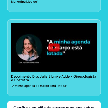
Marketing Médico”
Depoimento Dra. Júlia Blumke Adde – Ginecologista
e Obstetra
“A minha agenda de março está lotada”
Confira a opinião de outros médicos sobre