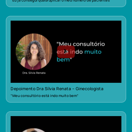
“Eu já consegui quadruplicar o meu número de pacientes”
Depoimento Dra Sílvia Renata – Ginecologista
“Meu consultório está indo muito bem”