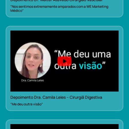
“Nos sentimos extremamente amparados com a WE Marketing
Médico”
Depoimento Dra. Camila Leles – Cirurgiã Digestiva
“Me deu outra visão”