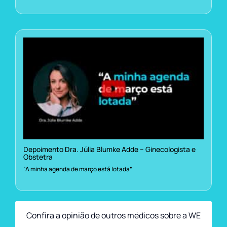
Depoimento Dra. Júlia Blumke Adde – Ginecologista e
Obstetra
“A minha agenda de março está lotada”
Confira a opinião de outros médicos sobre a WE