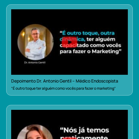
Depoimento Dr. Antonio Gentil – Médico Endoscopista
“É outro toque ter alguém como vocês para fazer o marketing”