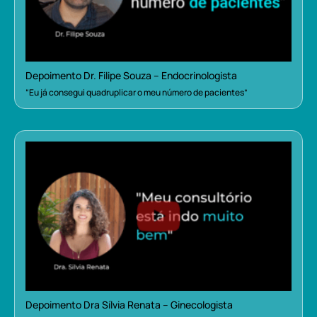
Depoimento Dr. Filipe Souza – Endocrinologista
“Eu já consegui quadruplicar o meu número de pacientes”
Depoimento Dra Sílvia Renata – Ginecologista