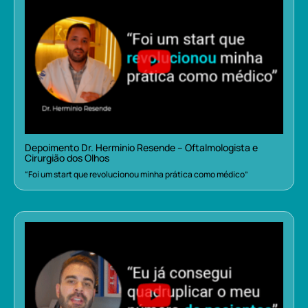
Depoimento Dr. Herminio Resende – Oftalmologista e
Cirurgião dos Olhos
“Foi um start que revolucionou minha prática como médico”