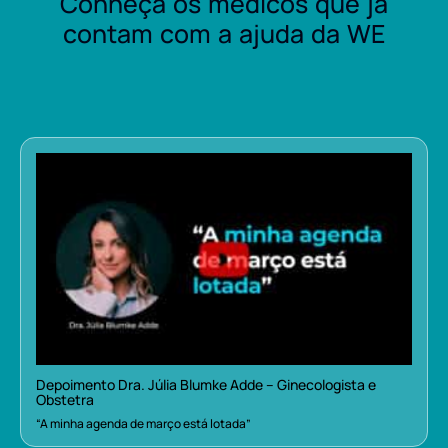
Conheça os médicos que já
contam com a ajuda da WE
Depoimento Dra. Júlia Blumke Adde – Ginecologista e
Obstetra
“A minha agenda de março está lotada”