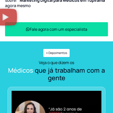
sobre:
“Marketing Digital para Médicos em Tupirama”
agora mesmo
Fale agora com um especialista
⭐ Depoimentos
Veja o que dizem os
Médicos
que já trabalham com a
gente