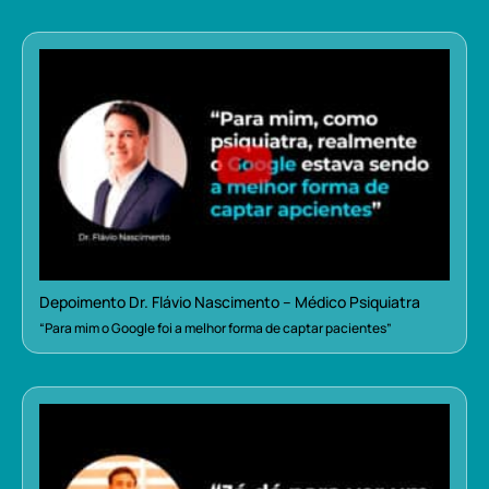
Depoimento Dr. Flávio Nascimento – Médico Psiquiatra
“Para mim o Google foi a melhor forma de captar pacientes”