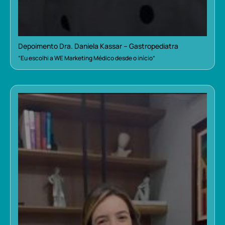
Depoimento Dra. Daniela Kassar – Gastropediatra
“Eu escolhi a WE Marketing Médico desde o início”