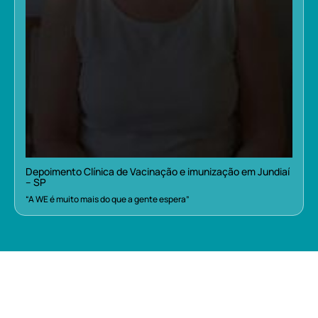
Depoimento Clínica de Vacinação e imunização em Jundiaí
– SP
“A WE é muito mais do que a gente espera”