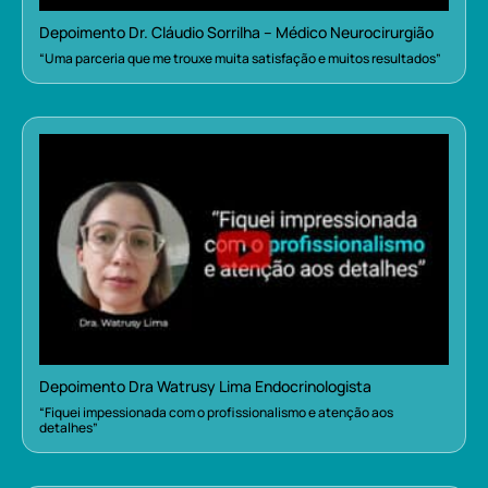
Depoimento Dr. Cláudio Sorrilha – Médico Neurocirurgião
“Uma parceria que me trouxe muita satisfação e muitos resultados”
Depoimento Dra Watrusy Lima Endocrinologista
“Fiquei impessionada com o profissionalismo e atenção aos
detalhes”