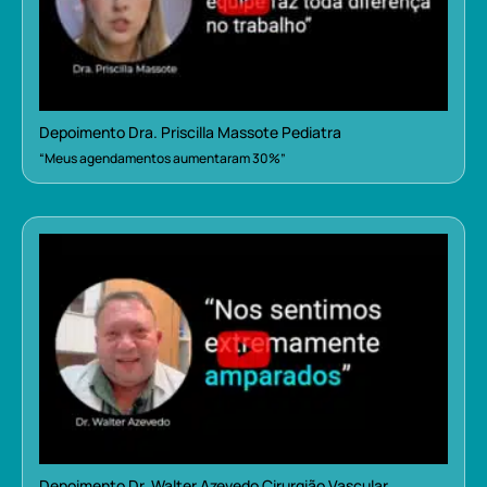
Depoimento Dra. Priscilla Massote Pediatra
“Meus agendamentos aumentaram 30%”
Depoimento Dr. Walter Azevedo Cirurgião Vascular