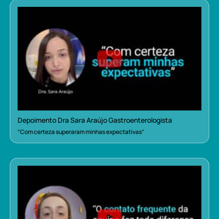
Depoimento Dra Sara Araújo Gastroenterologista
“Com certeza superaram minhas expectativas”