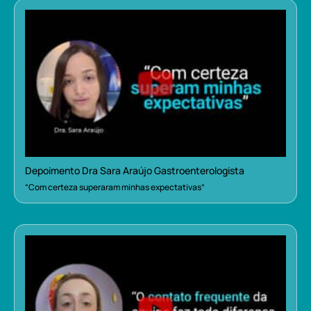
Depoimento Dra Sara Araújo Gastroenterologista
“Com certeza superaram minhas expectativas”