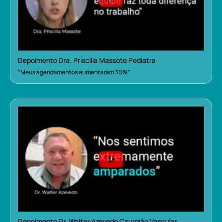
Depoimento Dra. Priscilla Massote Pediatra
“Meus agendamentos aumentaram 30%”
Depoimento Dr. Walter Azevedo Cirurgião Vascular