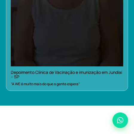
Depoimento Clínica de Vacinação e imunização em Jundiaí
– SP
“A WE é muito mais do que a gente espera”