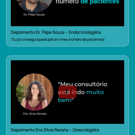
Depoimento Dr. Filipe Souza – Endocrinologista
“Eu já consegui quadruplicar o meu número de pacientes”
Depoimento Dra Sílvia Renata – Ginecologista