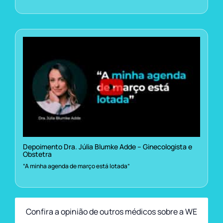
Depoimento Dra. Júlia Blumke Adde – Ginecologista e
Obstetra
“A minha agenda de março está lotada”
Confira a opinião de outros médicos sobre a WE