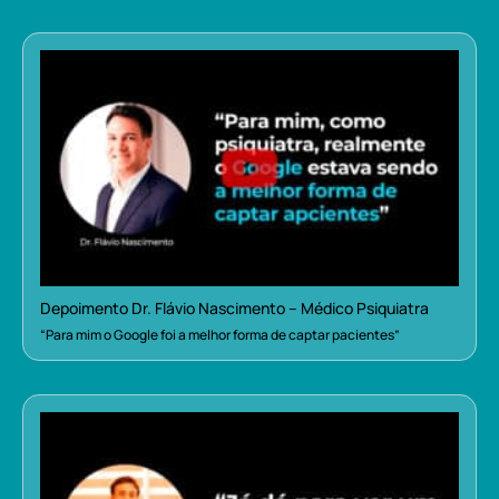
Depoimento Dr. Flávio Nascimento – Médico Psiquiatra
“Para mim o Google foi a melhor forma de captar pacientes”