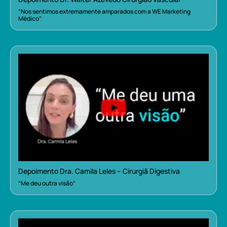
“Nos sentimos extremamente amparados com a WE Marketing
Médico”
Depoimento Dra. Camila Leles – Cirurgiã Digestiva
“Me deu outra visão”