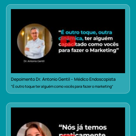
Depoimento Dr. Antonio Gentil – Médico Endoscopista
“É outro toque ter alguém como vocês para fazer o marketing”