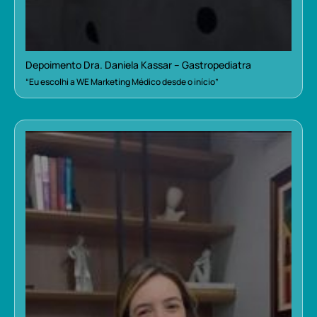
Depoimento Dra. Daniela Kassar – Gastropediatra
“Eu escolhi a WE Marketing Médico desde o início”