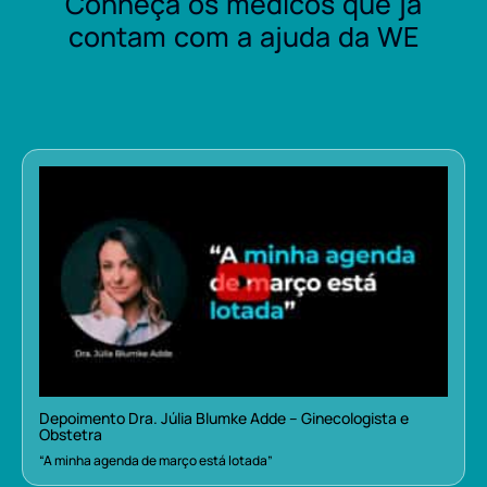
Conheça os médicos que já
contam com a ajuda da WE
Depoimento Dra. Júlia Blumke Adde – Ginecologista e
Obstetra
“A minha agenda de março está lotada”