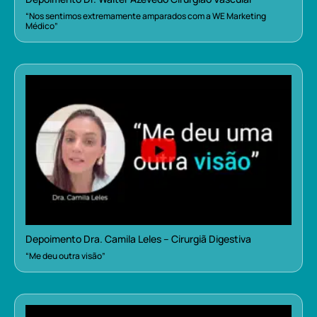
“Nos sentimos extremamente amparados com a WE Marketing
Médico”
Depoimento Dra. Camila Leles – Cirurgiã Digestiva
“Me deu outra visão”