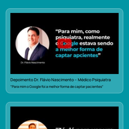
Depoimento Dr. Flávio Nascimento – Médico Psiquiatra
“Para mim o Google foi a melhor forma de captar pacientes”