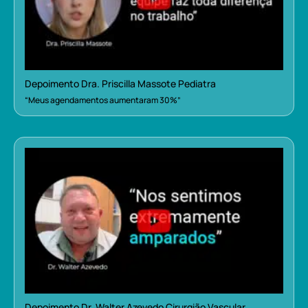
Depoimento Dra. Priscilla Massote Pediatra
“Meus agendamentos aumentaram 30%”
Depoimento Dr. Walter Azevedo Cirurgião Vascular