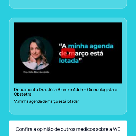
Depoimento Dra. Júlia Blumke Adde – Ginecologista e
Obstetra
“A minha agenda de março está lotada”
Confira a opinião de outros médicos sobre a WE