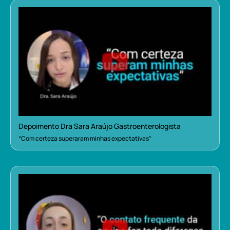
Depoimento Dra Sara Araújo Gastroenterologista
“Com certeza superaram minhas expectativas”