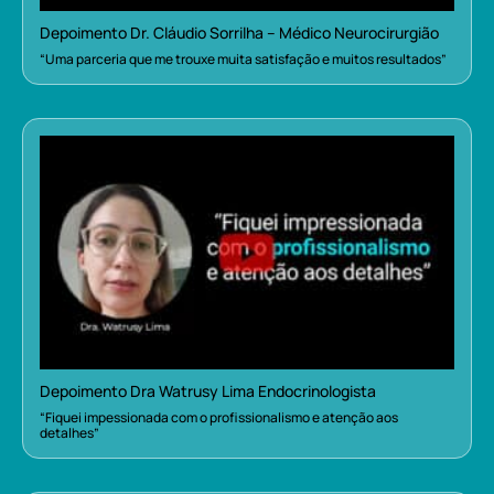
Depoimento Dr. Cláudio Sorrilha – Médico Neurocirurgião
“Uma parceria que me trouxe muita satisfação e muitos resultados”
Depoimento Dra Watrusy Lima Endocrinologista
“Fiquei impessionada com o profissionalismo e atenção aos
detalhes”