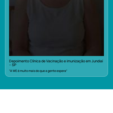
Depoimento Clínica de Vacinação e imunização em Jundiaí
– SP
“A WE é muito mais do que a gente espera”