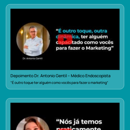
Depoimento Dr. Antonio Gentil – Médico Endoscopista
“É outro toque ter alguém como vocês para fazer o marketing”