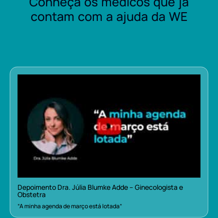
Conheça os médicos que já
contam com a ajuda da WE
Depoimento Dra. Júlia Blumke Adde – Ginecologista e
Obstetra
“A minha agenda de março está lotada”