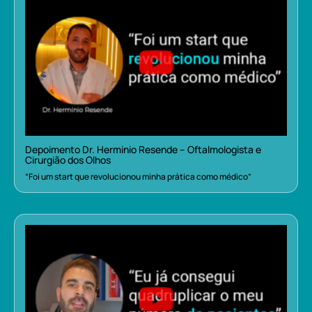
Depoimento Dr. Herminio Resende – Oftalmologista e
Cirurgião dos Olhos
“Foi um start que revolucionou minha prática como médico”