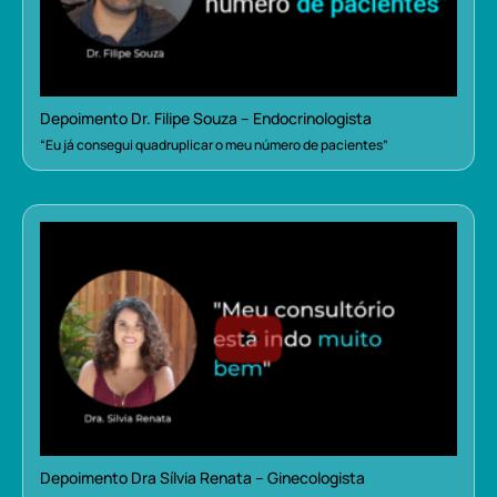
Depoimento Dr. Filipe Souza – Endocrinologista
“Eu já consegui quadruplicar o meu número de pacientes”
Depoimento Dra Sílvia Renata – Ginecologista