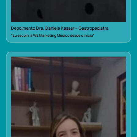
Depoimento Dra. Daniela Kassar – Gastropediatra
“Eu escolhi a WE Marketing Médico desde o início”