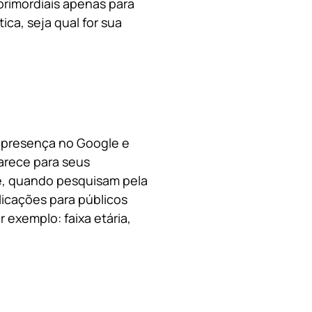
primordiais apenas para
ica, s
eja qual for sua
a presença no Google e
arece para seus
le, quando pesquisam pela
licações para públicos
 exemplo: faixa etária,