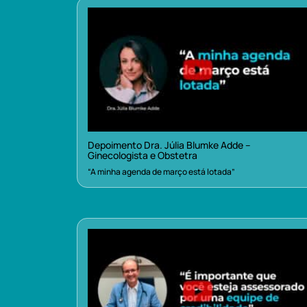
Depoimento Dra. Júlia Blumke Adde –
Ginecologista e Obstetra
“A minha agenda de março está lotada”