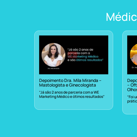
Médic
Depoimento Dra. Mila Miranda –
Depo
Mastologista e Ginecologista
– Oft
Olho
“Já são 2 anos de parceria com a WE
Marketing Médico e ótimos resultados”
“Foi 
práti