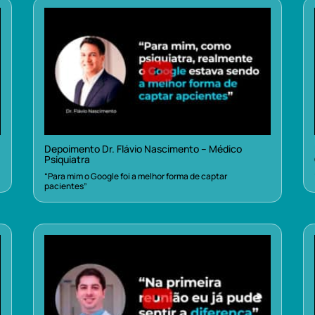
Depoimento Dr. Flávio Nascimento – Médico
Psiquiatra
“Para mim o Google foi a melhor forma de captar
pacientes”