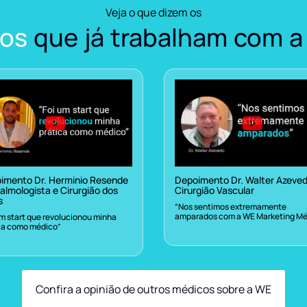
Veja o que dizem os
os
que já trabalham com a
imento Dr. Herminio Resende
Depoimento Dr. Walter Azeve
almologista e Cirurgião dos
Cirurgião Vascular
s
“Nos sentimos extremamente
amparados com a WE Marketing Mé
um start que revolucionou minha
ca como médico”
Confira a opinião de outros médicos sobre a WE