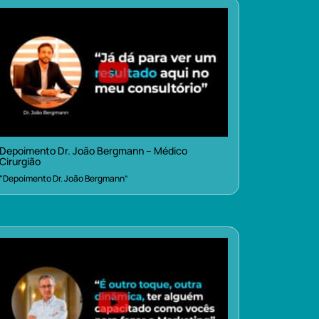
Depoimento Dr. João Bergmann – Médico
Cirurgião
“Depoimento Dr. João Bergmann”