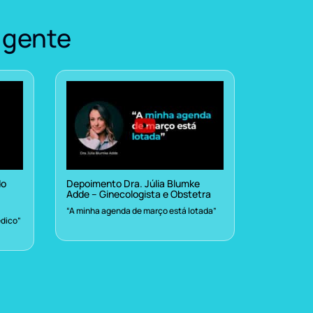
 gente
do
Depoimento Dra. Júlia Blumke
Adde – Ginecologista e Obstetra
“A minha agenda de março está lotada”
dico”