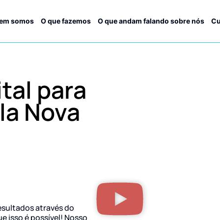
em somos
O que fazemos
O que andam falando sobre nós
Cu
tal para
la Nova
esultados através do
ue isso é possível! Nosso