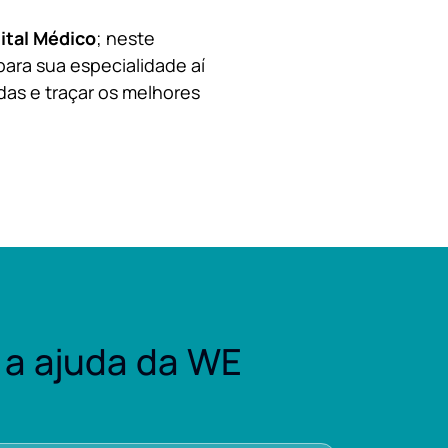
ital Médico
; neste
para sua especialidade aí
das e traçar os melhores
a ajuda da WE