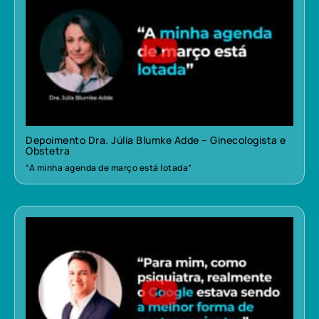
Depoimento Dra. Júlia Blumke Adde – Ginecologista e
Obstetra
“A minha agenda de março está lotada”