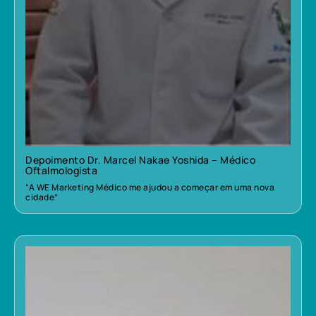
Depoimento Dr. Marcel Nakae Yoshida – Médico
Oftalmologista
“A WE Marketing Médico me ajudou a começar em uma nova
cidade”