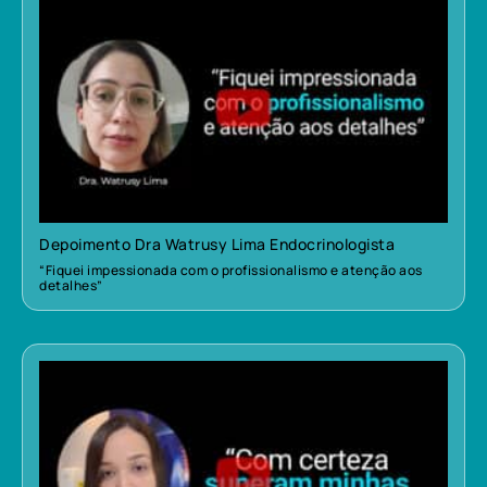
Depoimento Dra Watrusy Lima Endocrinologista
“Fiquei impessionada com o profissionalismo e atenção aos
detalhes”