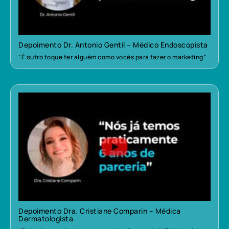
Depoimento Dr. Antonio Gentil – Médico Endoscopista
“É outro toque ter alguém como vocês para fazer o marketing”
Depoimento Dra. Cristiane Comparin – Médica
Dermatologista