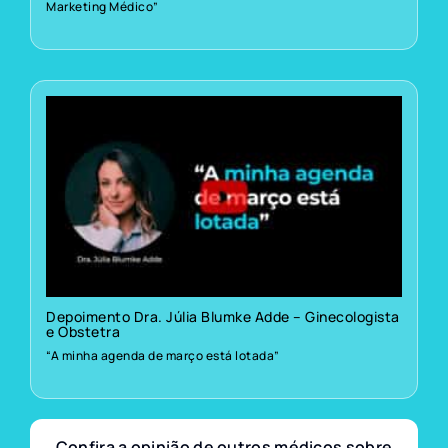
Marketing Médico”
Depoimento Dra. Júlia Blumke Adde – Ginecologista
e Obstetra
“A minha agenda de março está lotada”
Confira a opinião de outros médicos sobre