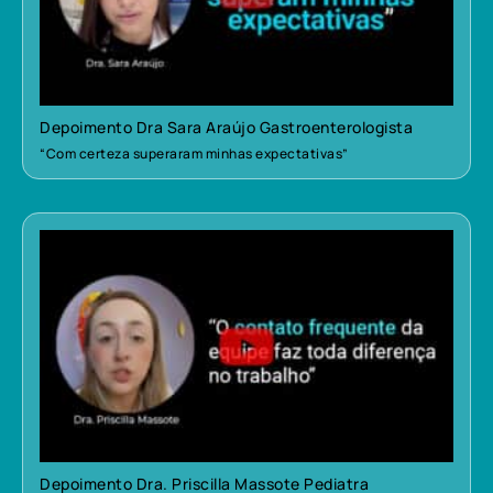
Depoimento Dra Sara Araújo Gastroenterologista
“Com certeza superaram minhas expectativas”
Depoimento Dra. Priscilla Massote Pediatra