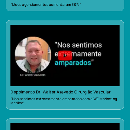
“Meus agendamentos aumentaram 30%”
Depoimento Dr. Walter Azevedo Cirurgião Vascular
“Nos sentimos extremamente amparados com a WE Marketing
Médico”