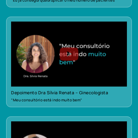
“Eu já consegui quadruplicar o meu número de pacientes”
Depoimento Dra Sílvia Renata – Ginecologista
“Meu consultório está indo muito bem”