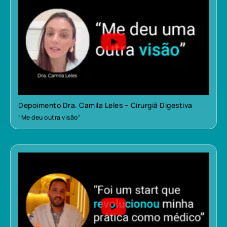
Depoimento Dra. Camila Leles – Cirurgiã Digestiva
“Me deu outra visão”