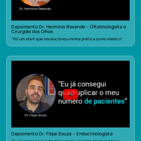
Depoimento Dr. Herminio Resende – Oftalmologista e
Cirurgião dos Olhos
“Foi um start que revolucionou minha prática como médico”
Depoimento Dr. Filipe Souza – Endocrinologista