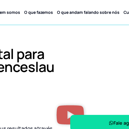
em somos
O que fazemos
O que andam falando sobre nós
Cu
tal para
enceslau
Fale a
eus resultados através