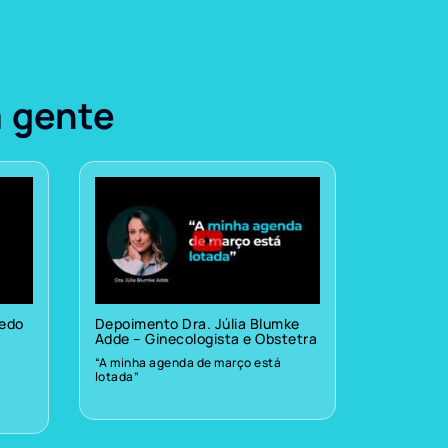
a gente
vedo
Depoimento Dra. Júlia Blumke
Adde – Ginecologista e Obstetra
“A minha agenda de março está
lotada”