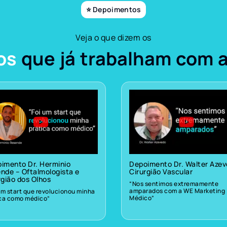
⭐ Depoimentos
Veja o que dizem os
os
que já trabalham com 
imento Dr. Herminio
Depoimento Dr. Walter Aze
nde – Oftalmologista e
Cirurgião Vascular
rgião dos Olhos
“Nos sentimos extremamente
amparados com a WE Marketing
um start que revolucionou minha
Médico”
ica como médico”