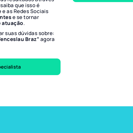
 saiba que isso é
e e as Redes Sociais
entes
e se tornar
e atuação
.
ar suas dúvidas sobre:
Wenceslau Braz”
agora
ecialista