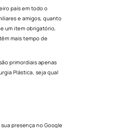
ceiro país em todo o
miliares e amigos, quanto
e um item obrigatório,
 têm mais tempo de
 são primordiais apenas
rgia Plástica, s
eja qual
 a sua presença no Google