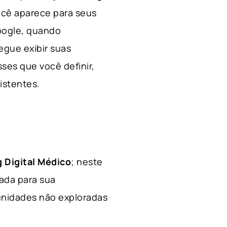
ocê aparece para seus
Google, quando
egue exibir suas
ses que você definir,
xistentes.
 Digital Médico
; neste
hada para sua
tunidades não exploradas