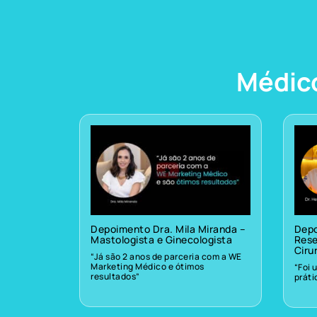
Médic
Depoimento Dra. Mila Miranda –
Depo
Mastologista e Ginecologista
Rese
Ciru
“Já são 2 anos de parceria com a WE
Marketing Médico e ótimos
“Foi 
resultados”
prát