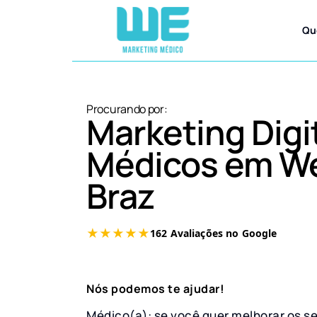
Qu
Procurando por:
Marketing Digi
Médicos em W
Braz
Nós podemos te ajudar!
Médico(a): se você quer melhorar os s