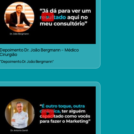
Depoimento Dr. João Bergmann – Médico
Cirurgião
“Depoimento Dr. João Bergmann”