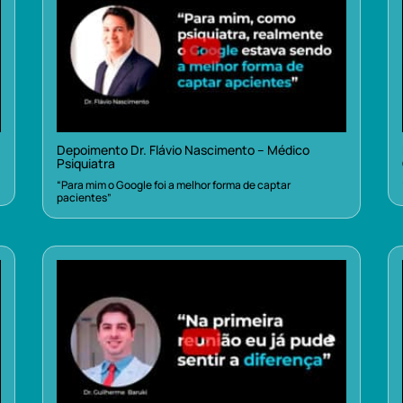
Depoimento Dr. Flávio Nascimento – Médico
Psiquiatra
“Para mim o Google foi a melhor forma de captar
pacientes”