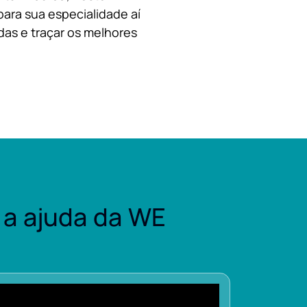
para sua especialidade aí
das e traçar os melhores
a ajuda da WE