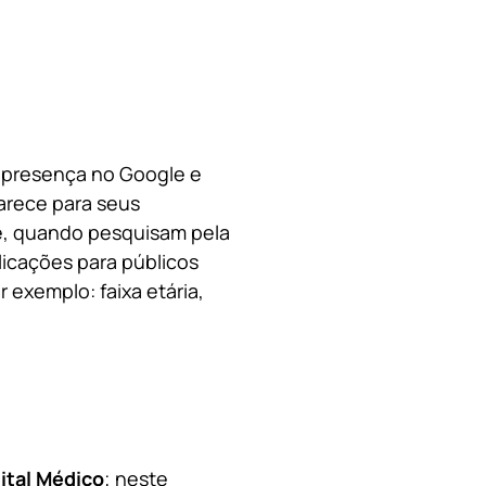
a presença no Google e
arece para seus
le, quando pesquisam pela
licações para públicos
 exemplo: faixa etária,
ital Médico
; neste