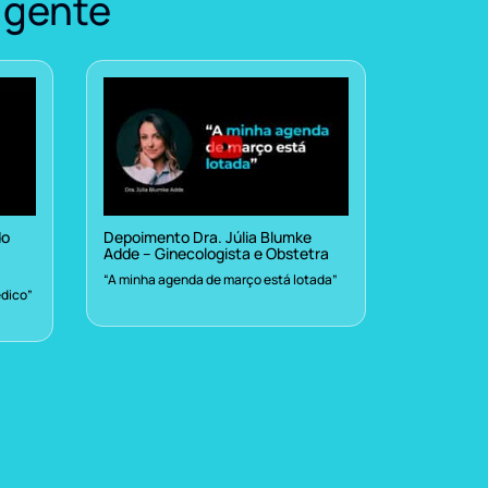
 gente
do
Depoimento Dra. Júlia Blumke
Adde – Ginecologista e Obstetra
“A minha agenda de março está lotada”
dico”