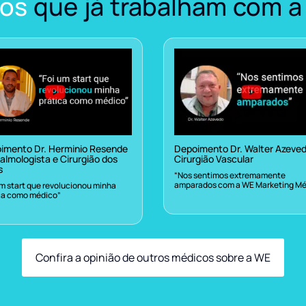
os
que já trabalham com a
imento Dr. Herminio Resende
Depoimento Dr. Walter Azeve
almologista e Cirurgião dos
Cirurgião Vascular
s
“Nos sentimos extremamente
amparados com a WE Marketing Mé
um start que revolucionou minha
ca como médico”
Confira a opinião de outros médicos sobre a WE