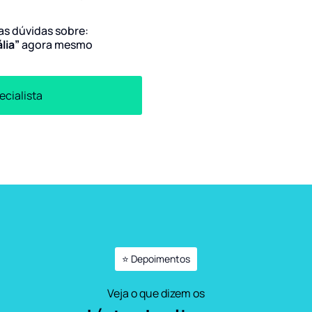
uas dúvidas sobre:
lia”
agora mesmo
ecialista
⭐ Depoimentos
Veja o que dizem os