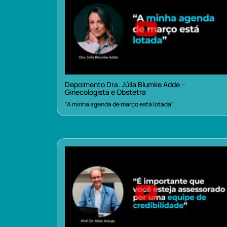
Depoimento Dra. Júlia Blumke Adde –
Ginecologista e Obstetra
“A minha agenda de março está lotada”