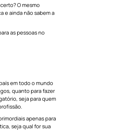
, certo? O mesmo
a e ainda não sabem a
para as pessoas no
o país em todo o mundo
migos, quanto para fazer
gatório, seja para quem
rofissão.
primordiais apenas para
ica, s
eja qual for sua