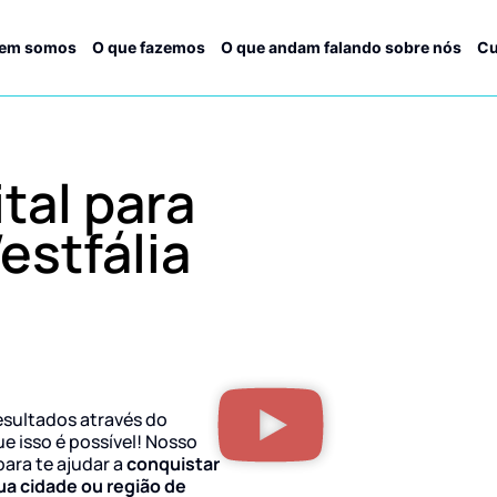
em somos
O que fazemos
O que andam falando sobre nós
Cu
tal para
stfália
esultados através do
ue isso é possível! Nosso
para te ajudar a
conquistar
ua cidade ou região de