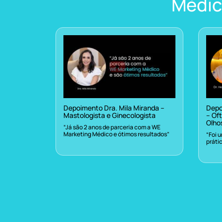
Médic
Depoimento Dra. Mila Miranda –
Depo
Mastologista e Ginecologista
– Oft
Olho
“Já são 2 anos de parceria com a WE
Marketing Médico e ótimos resultados”
“Foi 
práti