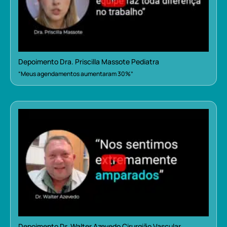
Depoimento Dra. Priscilla Massote Pediatra
“Meus agendamentos aumentaram 30%”
Depoimento Dr. Walter Azevedo Cirurgião Vascular