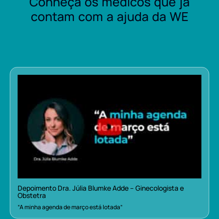
Conheça os médicos que já
contam com a ajuda da WE
Depoimento Dra. Júlia Blumke Adde – Ginecologista e
Obstetra
“A minha agenda de março está lotada”