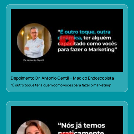
Depoimento Dr. Antonio Gentil – Médico Endoscopista
“É outro toque ter alguém como vocês para fazer o marketing”