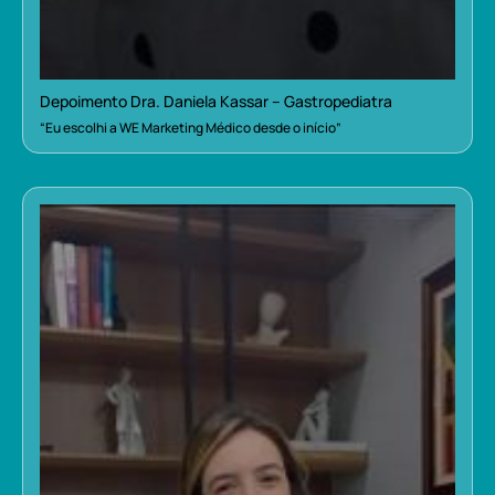
Depoimento Dra. Daniela Kassar – Gastropediatra
“Eu escolhi a WE Marketing Médico desde o início”