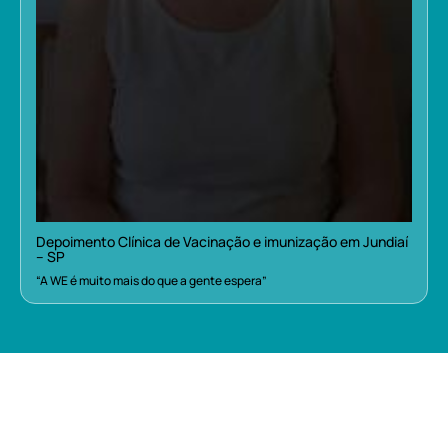
Depoimento Clínica de Vacinação e imunização em Jundiaí
– SP
“A WE é muito mais do que a gente espera”