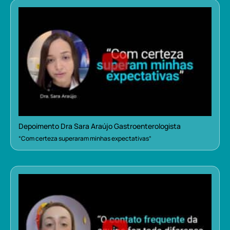
Depoimento Dra Sara Araújo Gastroenterologista
“Com certeza superaram minhas expectativas”