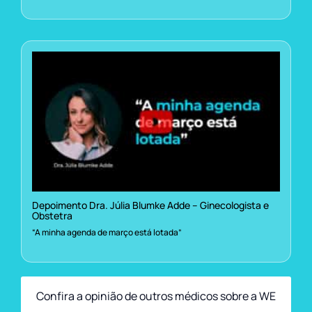
Depoimento Dra. Júlia Blumke Adde – Ginecologista e
Obstetra
“A minha agenda de março está lotada”
Confira a opinião de outros médicos sobre a WE