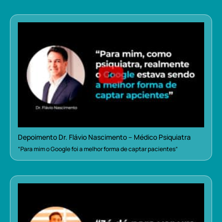
Depoimento Dr. Flávio Nascimento – Médico Psiquiatra
“Para mim o Google foi a melhor forma de captar pacientes”