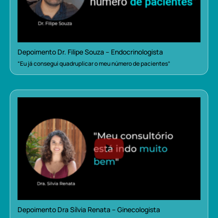
Depoimento Dr. Filipe Souza – Endocrinologista
“Eu já consegui quadruplicar o meu número de pacientes”
Depoimento Dra Sílvia Renata – Ginecologista