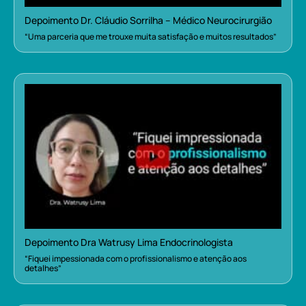
Depoimento Dr. Cláudio Sorrilha – Médico Neurocirurgião
“Uma parceria que me trouxe muita satisfação e muitos resultados”
Depoimento Dra Watrusy Lima Endocrinologista
“Fiquei impessionada com o profissionalismo e atenção aos
detalhes”