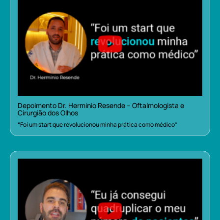
Depoimento Dr. Herminio Resende – Oftalmologista e
Cirurgião dos Olhos
“Foi um start que revolucionou minha prática como médico”