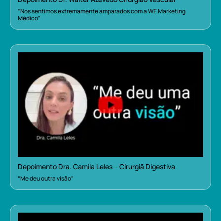
“Nos sentimos extremamente amparados com a WE Marketing
Médico”
Depoimento Dra. Camila Leles – Cirurgiã Digestiva
“Me deu outra visão”