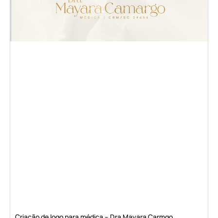
Criação de logo para médica – Dra Mayara Carmgo